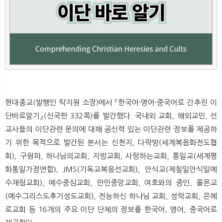
뉴
색
현대종교(발행인 탁지원 소장)에서 『한국어·영어·중국어로 간추린 이
단바로알기』(신국판 332쪽)를 발간했다. 국내외 교회, 해외교민, 선
교사들의 이단관련 문의에 대해 공신력 있는 이단관련 정보를 제공하
기 위한 목적으로 발간된 본서는 신천지, 다락방(세계복음화전도협
회), 구원파, 하나님의교회, 지방교회, 사랑하는교회, 통일교(세계평
화통일가정연합), JMS(기독교복음선교회), 안식교(제칠일안식일예
수재림교회), 예수중심교회, 만민중앙교회, 여호와의 증인, 몰몬교
(예수그리스도후기성도교회), 전능하신 하나님 교회, 성락교회, 은혜
로교회 등 16개의 주요 이단 단체의 정보를 한국어, 영어, 중국어로