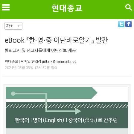
검색
eBook 『한·영·중 이단바로알기』 발간
메
검
해외교민 및 선교사들에게 이단정보 제공
현대종교 | 탁지일 편집장 jiiltark@hanmail.net
2021년 05월 03일 12시 52분 입력