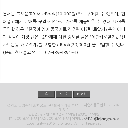
본서는 교보문고에서 eBook(10,000원)으로 구매할 수 있으며, 현
대종교에서 USB를 구입해 PDF로 자료를 제공받을 수 있다. USB를
구입할 경우, 『한국어·영어·중국어로 간추린 이단바로알기』 뿐만 아니
라 상담이 가장 많은 12단체에 대한 정보를 담은 『이단바로알기』, 『신
사도운동 바로알기』를 포함한 eBook(20,000원)을 구입할 수 있다.
(문의: 현대종교 업무국 02-439-4391~4)
홈
로그인
PC버전
경기도 남양주시 순화궁로 249 별내파라곤 M1215
| 사업자등록번호 : 216-02-
64845
편집인, 청소년보호책임자:탁지일 | 발행인 : 탁지원
830-4455
830-4458
hd4391@hdjongkyo.co.kr
TEL : 031)
| FAX : 031)
| 이메일 :
Copyrightⓒ 2016 hdjongkyo. All right reserved