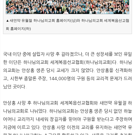
▲새언약 유월절 하나님의교회 홈페이지(상)와 하나님의교회 세계복음선교협
회 홈페이지(하)
국내 이단 중에 설립자 사망 후 갈라졌으나, 더 큰 성장세를 보인 유일
한 이단은 하나님의교회 세계복음선교협회(하나님의교회)다. 하나님
의교회는 안상홍 생존 당시 교세가 크지 않았다. 안상홍을 신격화하
고, 시한부 종말론 주장, 144,000명의 구원 등의 교리적 문제가 드러
났던 곳이다.
안상홍 사망 후 하나님의교회 세계복음선교협회와 새언약 유월절 하
나님의교회로 나뉘었다. 하나님의교회는 안상홍 생존 당시 없던 하늘
어머니 교리까지 내세워 장길자를 믿어야 구원을 받는다고 주장하며
지금에 이르고 있다. 안상홍 사망 이전의 교리를 유지하는 새언약 유