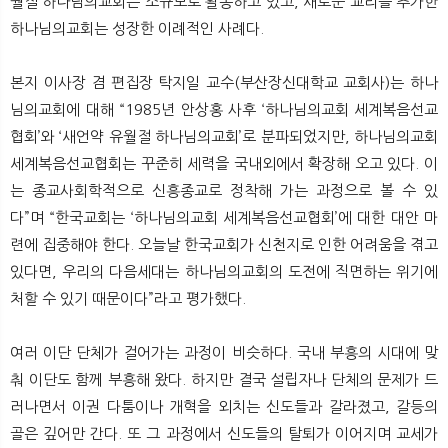
월절 하나님의교회는 소규모로 활동하고 있고, 새로운 교리를 추가한
하나님의교회는 성장한 이례적인 사례다.
본지 이사장 겸 편집장 탁지일 교수(부산장신대학교 교회사)는 하나
님의교회에 대해 “1985년 안상홍 사후 ‘하나님의교회 세계복음선교
협회’와 ‘새언약 유월절 하나님의교회’로 분파되었지만, 하나님의교회
세계복음선교협회는 꾸준히 세력을 국내외에서 확장해 오고 있다. 이
는 종교사회학적으로 신흥종교로 정착해 가는 과정으로 볼 수 있
다”며 “한국교회는 ‘하나님의교회 세계복음선교협회’에 대한 대안 마
련에 집중해야 한다. 오늘날 한국교회가 신천지로 인한 어려움을 겪고
있다면, 우리의 다음세대는 하나님의교회의 도전에 직면하는 위기에
처할 수 있기 때문이다”라고 평가했다.
여러 이단 단체가 걸어가는 과정이 비슷하다. 국내 부흥의 시대에 맞
춰 이단도 함께 부흥해 왔다. 하지만 결국 설립자나 단체의 문제가 드
러나면서 이권 다툼이나 개혁을 외치는 신도들과 갈라졌고, 갈등의
골은 깊어만 간다. 또 그 과정에서 신도들의 탈퇴가 이어지며 교세가