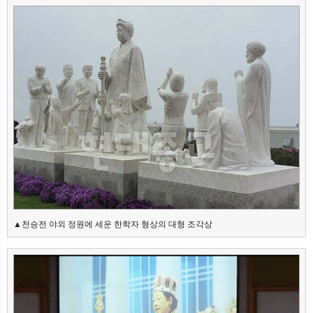
▲천승전 야외 정원에 세운 한학자 형상의 대형 조각상