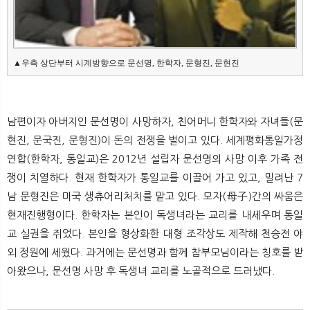
▲우측 상단부터 시계방향으로 문선명, 한학자, 문형진, 문현진
남편이자 아버지인 문선명이 사망하자, 친어머니 한학자와 자녀들(문
현진, 문국진, 문형진)이 돈의 전쟁을 벌이고 있다. 세계평화통일가정
연합(한학자, 통일교)은 2012년 설립자 문선명의 사망 이후 가족 전
쟁이 치열하다. 현재 한학자가 통일교를 이끌어 가고 있고, 밀려난 7
남 문형진은 미국 생츄어리처치를 맡고 있다. 모자(母子)간의 싸움은
현재진행형이다. 한학자는 본인이 독생녀라는 교리를 내세우며 통일
교 실권을 쥐었다. 본인을 형상화한 대형 조각상도 제작해 천승전 야
외 정원에 세웠다. 과거에는 문선명과 함께 참부모님이라는 칭호를 받
아왔으나, 문선명 사망 후 독생녀 교리를 노골적으로 드러냈다.