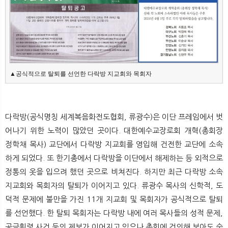
▲공식적으로 탈퇴를 선언한 다락방 지교회와 목회자
다락방(공식명칭 세계복음화전도협회, 류광수)은 이단 프레임에서 벗
어나기 위한 노력이 많았던 곳이다. 대한예수교장로회 개혁(총회장
정학채 목사) 교단에서 다락방 지교회를 영입해 건전한 교단에 소속
하게 되었다. 또 한기총에서 다락방을 이단에서 해제하는 등 외적으로
정통의 옷을 입으려 했던 곳으로 비쳐진다. 하지만 최근 다락방 소속
지교회와 목회자의 탈퇴가 이어지고 있다. 류광수 목사의 신학적, 도
덕적 문제에 불만을 가진 11개 지교회 및 목회자가 공식적으로 탈퇴
를 선언했다. 한 탈퇴 목회자는 다락방 내에 여러 목사들의 성적 문제,
공금횡령 사건 등의 제보가 이어지고 있으나 총회에 건의해 보아도 숨