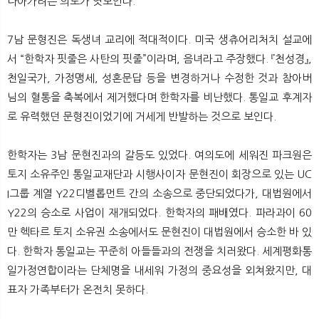
나아가려는 의도가 엿보인다.
7남 문형진은 독생녀 교리에 적대적이다. 미국 생츄어리처치 설교에
서 “한학자 핏줄은 사탄의 핏줄”이라며, 음녀라고 주장했다. 『천성경』,
천일국가, 가정맹세, 성혼문답 등을 변경하거나 수정한 것과 참아버
님의 혈통을 축복에서 제거했다며 한학자를 비난했다. 통일교 후계자
로 유력했던 문형진이었기에 거세게 반발하는 것으로 보인다.
한학자는 3남 문현진과의 갈등도 있었다. 여의도에 세워진 파크원은
토지 소유주인 통일교재단과 시행사이자 문현진이 회장으로 있는 UC
I그룹 계열 Y22디벨롭먼트 간의 소송으로 중단되었다가, 대법원에서
Y22의 승소로 사업이 재개되었다. 한학자의 패배였다. 파라과이 60
만 헥타르 토지 소유권 소송에서도 문현진이 대법원에서 승소한 바 있
다. 한학자 통일교는 꾸준히 아들들과의 전쟁을 치러왔다. 세계평화통
일가정연합이라는 단체명을 내세워 가정의 중요성을 외쳐왔지만, 대
표자 가족부터가 온전치 못하다.​​