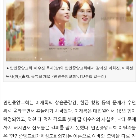
▲만민중앙교회 이수진 목사(상)와 만민중앙교회에서 갈라진 이희진, 이희선 
목사(하) (출처: 유튜브 채널 <만민중앙교회>, PD수첩 갈무리)
만민중앙교회는 이재록의 상습준강간, 헌금 횡령 등의 문제가 수면
위로 올라오면서 흔들리기 시작했다. 이재록은 대법원에서 16년 형이
확정되었고, 엎친 데 덮친 격으로 셋째 딸 이수진의 사실혼, 낙태 문제
까지 터지면서 신도들은 갈피를 잡지 못했다. 만민중앙교회 이탈자들
은 ‘만민중앙교회개혁성도회의’라는 이름으로 예배와 모임을 따로 진