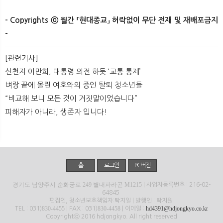
- Copyrights ⓒ 월간 「현대종교」 허락없이 무단 전재 및 재배포금지
-​ ​ ​
[관련기사]
신천지 이만희, 대통령 의전 하듯 ‘교통 통제’
벼랑 끝에 몰린 여호와의 증인 탈퇴 청소년들
“비교해 보니 모든 것이 거짓말이었습니다”
피해자가 아니라, 생존자 입니다!
홈
로그인
PC버전
경기도 남양주시 순화궁로 249 별내파라곤 M1215
| 사업자등록번호 : 216-02-
64845
편집인, 청소년보호책임자:탁지일 | 발행인 : 탁지원
830-4455
830-4458
hd4391@hdjongkyo.co.kr
TEL : 031)
| FAX : 031)
| 이메일 :
Copyrightⓒ 2016 hdjongkyo. All right reserved