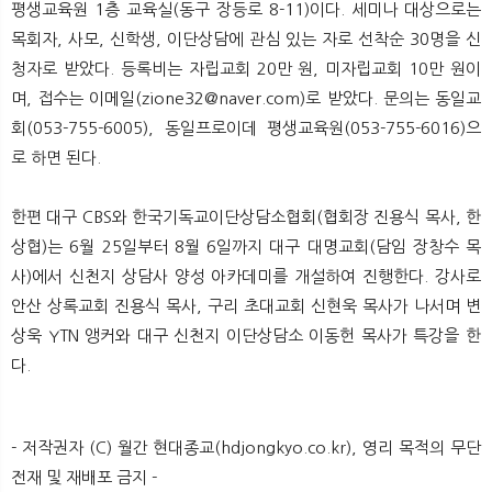
평생교육원 1층 교육실(동구 장등로 8-11)이다. 세미나 대상으로는
목회자, 사모, 신학생, 이단상담에 관심 있는 자로 선착순 30명을 신
청자로 받았다. 등록비는 자립교회 20만 원, 미자립교회 10만 원이
며, 접수는 이메일(zione32@naver.com)로 받았다. 문의는 동일교
회(053-755-6005), 동일프로이데 평생교육원(053-755-6016)으
로 하면 된다.
한편 대구 CBS와 한국기독교이단상담소협회(협회장 진용식 목사, 한
상협)는 6월 25일부터 8월 6일까지 대구 대명교회(담임 장창수 목
사)에서 신천지 상담사 양성 아카데미를 개설하여 진행한다. 강사로
안산 상록교회 진용식 목사, 구리 초대교회 신현욱 목사가 나서며 변
상욱 YTN 앵커와 대구 신천지 이단상담소 이동헌 목사가 특강을 한
다.​
- 저작권자 (C) 월간 현대종교(hdjongkyo.co.kr), 영리 목적의 무단
전재 및 재배포 금지 -