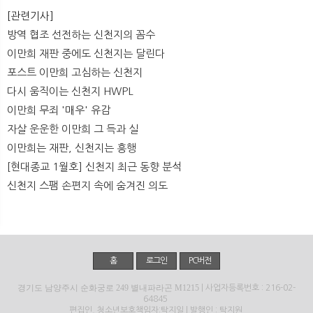
[관련기사]
방역 협조 선전하는 신천지의 꼼수
이만희 재판 중에도 신천지는 달린다
포스트 이만희 고심하는 신천지
다시 움직이는 신천지 HWPL
이만희 무죄 '매우' 유감
자살 운운한 이만희 그 득과 실
이만희는 재판, 신천지는 흥행
[현대종교 1월호] 신천지 최근 동향 분석
신천지 스팸 손편지 속에 숨겨진 의도
홈
로그인
PC버전
경기도 남양주시 순화궁로 249 별내파라곤 M1215
| 사업자등록번호 : 216-02-
64845
편집인, 청소년보호책임자:탁지일 | 발행인 : 탁지원