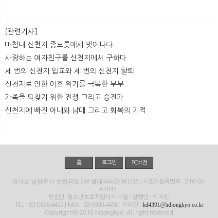
[관련기사]
마침내 신천지 종노릇에서 벗어나다
사랑하는 여자친구를 신천지에서 구하다
세 번의 신천지 입교와 세 번의 신천지 탈퇴
신천지로 인한 이혼 위기를 극복한 부부
가족을 되찾기 위한 전쟁 그리고 승전가
신천지에 빠진 아내와 남매 그리고 회복의 기적
홈
로그인
PC버전
경기도 남양주시 순화궁로 249 별내파라곤 M1215
| 사업자등록번호 : 216-02-
64845
편집인, 청소년보호책임자:탁지일 | 발행인 : 탁지원
830-4455
830-4458
hd4391@hdjongkyo.co.kr
TEL : 031)
| FAX : 031)
| 이메일 :
Copyrightⓒ 2016 hdjongkyo. All right reserved