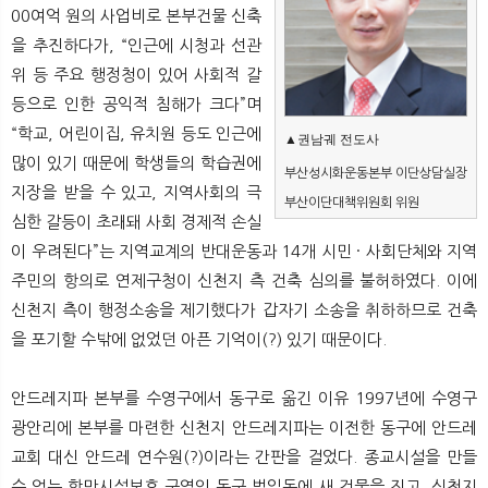
00여억 원의 사업비로 본부건물 신축
을 추진하다가, “인근에 시청과 선관
위 등 주요 행정청이 있어 사회적 갈
등으로 인한 공익적 침해가 크다”며
“학교, 어린이집, 유치원 등도 인근에
▲권남궤 전도사 
많이 있기 때문에 학생들의 학습권에
부산성시화운동본부 이단상담실장
지장을 받을 수 있고, 지역사회의 극
부산이단대책위원회 위원
심한 갈등이 초래돼 사회 경제적 손실
이 우려된다”는 지역교계의 반대운동과 14개 시민 · 사회단체와 지역
주민의 항의로 연제구청이 신천지 측 건축 심의를 불허하였다. 이에
신천지 측이 행정소송을 제기했다가 갑자기 소송을 취하하므로 건축
을 포기할 수밖에 없었던 아픈 기억이(?) 있기 때문이다.
안드레지파 본부를 수영구에서 동구로 옮긴 이유 1997년에 수영구
광안리에 본부를 마련한 신천지 안드레지파는 이전한 동구에 안드레
교회 대신 안드레 연수원(?)이라는 간판을 걸었다. 종교시설을 만들
수 없는 항만시설보호 구역인 동구 범일동에 새 건물을 짓고, 신천지