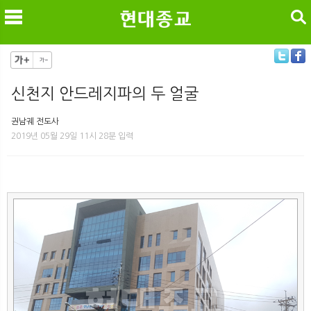
검색
신천지 안드레지파의 두 얼굴
메
검
권남궤 전도사
2019년 05월 29일 11시 28분 입력