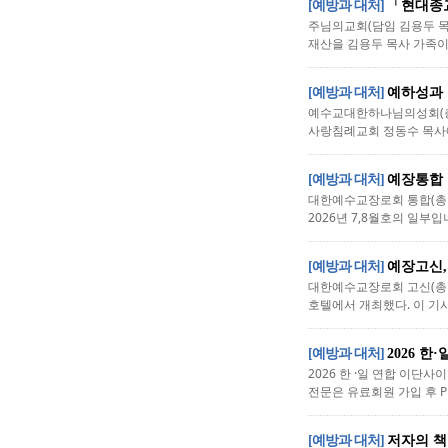
[예방과 대처]
「현대종교
주님의교회(담임 김용두 
재산을 김용두 목사 가족이
[예방과 대처]
예하성과 
예수교대한하나님의성회(총회
사랑침례교회 정동수 목사에 대
[예방과 대처]
예장통합 
대한예수교장로회 통합(총회
2026년 7,8월호의 일부입
[예방과 대처]
예장고신,
대한예수교장로회 고신(총회장
호텔에서 개최했다. 이 기사
[예방과 대처]
2026 
2026 한 ·일 연합 이단
전문은 유료회원 가입 후 PD
[예방과 대처]
저자의 책