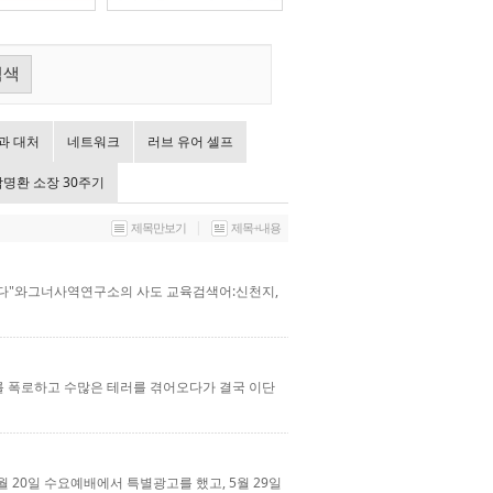
검색
과 대처
네트워크
러브 유어 셀프
탁명환 소장 30주기
|
제목만보기
제목+내용
다"와그너사역연구소의 사도 교육검색어:신천지,
체를 폭로하고 수많은 테러를 겪어오다가 결국 이단
 20일 수요예배에서 특별광고를 했고, 5월 29일