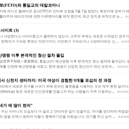
토(FETO)와 통일교의 데칼코마니
 라디오 텔레비전 공사(TRT)의 인터뷰 요청을 5월 7일 받았다. 튀르키예 정부가 테러조직으
ation·페툴라주의 테러조직)에 관한 다큐멘터리를 제작 중인데, 최근 정치권 유착으로 논...
06-
사이트 (3)
 사망한다고 사이비종교가 몰락하지 않는다. 교주의 부재는 새로운 시작점인 경우가
 한학자가 구속된 후에도 마찬가지다. 이만희가 구속되거나 사망하더라도 신....
06-29 0
산명령 이후 본격적인 청산 절차 돌입
世界平和統一家庭聯合, 통일교)이 해산명령 이후 본격적인 청산 절차에 들어갔다. 일
피해를 인정해 해산명령을 내렸고, 현재 법원이 선임한 청산인이 재산 보전과...
06-29 09:10
서 신천지 센터까지: 미국 여성이 경험한 9개월 포섭의 전 과정
에서 새로운 친구를 사귀기 위해 온라인 플랫폼을 사용하는 것은 매우 흔한 일이다. 범블 프렌즈(B
, 밋업(Meetup) 등은 새로운 인간관계를 만들고자 하는 사람들이 자주 이용하는...
06-29 09:09
 네가 애 많이 썼어”
 우는 어머니의 모습보다 더 슬프고 안타까운 일이 있을까요. 자녀를 생각하며 하염없
 꿈을 언제나 원하며 아들이 행복하기만을 바랐습니다. 연기를 하고 싶어 ...
06-29 09:08