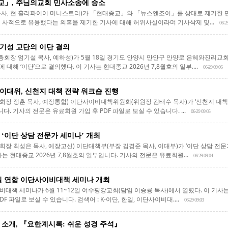
」, 주님의교회 민사소송에 승소
목사, 현 홀리파이어 미니스트리)가 「현대종교」와 「뉴스앤조이」를 상대로 제기한 
 사적으로 유용했다는 의혹을 제기한 기사에 대해 허위사실이라며 기사삭제 및...
06-2
기성 교단의 이단 결의
장 엄기설 목사, 예하성)가 5월 18일 경기도 안양시 만안구 안양로 은혜와진리교회
해 ‘이단’으로 결의했다. 이 기사는 현대종교 2026년 7,8월호의 일부....
06-29 09:06
이대위, 신천지 대책 전략 워크숍 진행
장 정훈 목사, 예장통합) 이단사이비대책위원회(위원장 김태수 목사)가 ‘신천지 대책 
니다. 기사의 전문은 유료회원 가입 후 PDF 파일로 보실 수 있습니다. ...
06-29 09:05
 ‘이단 상담 전문가 세미나’ 개최
 최성은 목사, 예장고신) 이단대책부(부장 김경준 목사, 이대부)가 ‘이단 상담 전문가
는 현대종교 2026년 7,8월호의 일부입니다. 기사의 전문은 유료회원...
06-29 09:04
한·일 연합 이단사이비대책 세미나 개최
사이비대책 세미나가 6월 11~12일 여수평강교회(담임 이승룡 목사)에서 열렸다. 이 기사는
F 파일로 보실 수 있습니다. 검색어 : K-이단, 한일, 이단사이비대....
06-29 09:03
 소개, 『요한계시록: 쉬운 성경 주석』