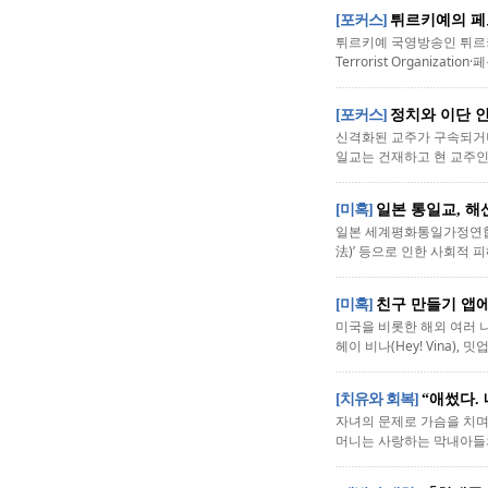
[포커스]
튀르키예의 페
튀르키예 국영방송인 튀르키예
Terrorist Organiz
[포커스]
정치와 이단 인
신격화된 교주가 구속되거나
일교는 건재하고 현 교주인
[미혹]
일본 통일교, 해
일본 세계평화통일가정연합(
法)’ 등으로 인한 사회적 
[미혹]
친구 만들기 앱에
미국을 비롯한 해외 여러 나라
헤이 비나(Hey! Vina)
[치유와 회복]
“애썼다.
자녀의 문제로 가슴을 치며
머니는 사랑하는 막내아들의