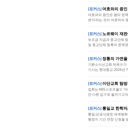
[포커스]
여호와의 증인
여호와의 증인은 왕따 정책(
련’이라는 것이 여호와의 증
[포커스]
노르웨이 재판
보조금 지급과 종교단체 등
및 종교단체 등록의 문제였
[포커스]
정통의 가면을
기쁜소식선교회 박옥수가 목
기사는 현대종교 2026년 7
[포커스]
이단교회 탐방
집회는 KBS스포츠월드 ‘
만 다른 입구로 들어가고자 
[포커스]
통일교 한학자
통일교(공식명칭 세계평화통
행정지 기간 연장 신청을 받