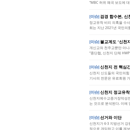
“MBC 허위 왜곡 보도에 대
[이슈]
검경 합수본, 신
정교유착 비리 의혹을 수사
희는 지난 2021년 국민의힘
[이슈]
불교계도 ‘신천지
개신교와 천주교뿐만 아니라
“종단협, 신천지 단체 HWP
[이슈]
신천지 전 핵심간
신천지 신도들의 국민의힘 
기사의 전문은 유료회원 가입 
[이슈]
신천지 정교유착
신천지예수교증거장막성전(신
는 것으로 분석된다. 이에 
[이슈]
선거와 이단
신천지가 6·3 지방선거 강
적으로 개입하고 이를 제보