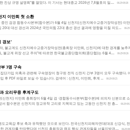
한 진상 규명 설명회”를 열었다. 이 기사는 현대종교 2026년 7,8월호의 일....
06-29 09:28
천지 이만희 첫 소환
 중인 검경 합동수사본부(합수본)가 6월 4일 신천지(신천지예수교증거장막성전) 이만
 20대 대선 경선과 2024년 국민의힘 22대 총선 경선 결과에 영향을 미칠 의도...
06-29
 경보’
, 불교계도 신천지예수교증거장막성전(총회장 이만희, 신천지)에 대한 경계를 늦추지 
L, 불교계 위장 선교 주의”에 따르면 한국불교종단협의회(종단협)는 6월 4....
06-29 09:26
부 3명 구속
집단가입 의혹과 관련해 구속영장이 청구된 전직 신천지 간부 3명이 모두 구속됐다. 이 
후 PDF 파일로 보실 수 있습니다. 검색어 : 신천지, 이만희, 후계 ...
06-29 09:25
과 오리무중 후계구도
천지) 이만희 총회장이 6월 4일 검 ·경합동수사본부(합수본)에 피의자 신분으로 
앞서 합수본은 신천지의 정교유착 고리로 지목되고 있는 고동안 신천지 전 총...
06-29 09:
원도교육감 후보 측과 유착했던 것으로 보인다. 전국신천지피해자연대(대표 신강식, 전피
한 관계자를 탄압했다며 신천지 총회장과 캠프 핵심 관계자들을 서울지방경....
06-29 09