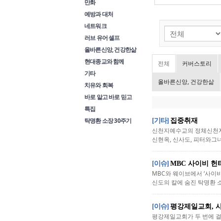
만화
예방과 대처
네트워크
러브 유어 셀프
올바른신앙, 건강한삶
현대종교와 함께
전체
커버스토리
기타
올바른신앙, 건강한삶
치유와 회복
바로 알고 바로 믿고
특집
탁명환 소장 30주기
[기타]
집중취재
신천지예수교의 정체신천지
신현옥, 신사도, 피터와그
[이슈]
MBC 사이비 헌
MBC와 웨이브에서 ‘사이
신도의 칼에 숨진 탁명환 소
[이슈]
평강제일교회, 
평강제일교회가 두 번에 걸쳐