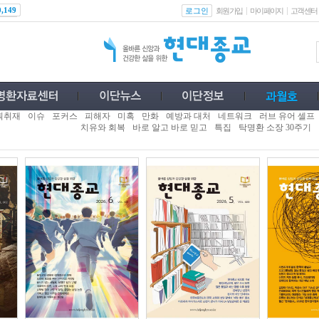
로그인
0,149
회원가입
마이페이지
고객센터
획취재
이슈
포커스
피해자
미혹
만화
예방과 대처
네트워크
러브 유어 셀프
치유와 회복
바로 알고 바로 믿고
특집
탁명환 소장 30주기