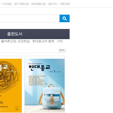
기사제보
정기구독신청
유료회원신청
장바구니
주문조회
올바른신앙, 건강한삶
현대종교와 함께
기타