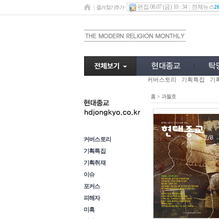
편집 08.07 (금) 10 : 34
전체뉴스
2
즐겨찾기추가
커버스토리
기획특집
기
홈
>
과월호
과월호
커버스토리
기획특집
기획취재
이슈
포커스
피해자
미혹