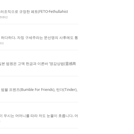
로 규정한 페토(FETO·Fethullahist
29 09:12
 허다하다. 자칭 구세주라는 문선명의 사후에도 통
9:11
본 법원은 고액 헌금과 이른바 ‘영감상법(靈感商
umble For Friends), 틴더(Tinder),
이 우시는 어머니를 따라 저도 눈물이 흐릅니다. 어