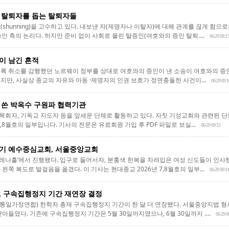
 탈퇴자를 돕는 탈퇴자들
shunning)을 고수하고 있다. 내보낸 자(제명자나 이탈자)에 대해 관계를 끊게 함으
인 측의 논리다. 하지만 준비 없이 사회로 몰린 탈증인(여호와의 증인 탈퇴....
06-29 09:17
이 남긴 흔적
록 취소를 감행했던 노르웨이 정부를 상대로 여호와의 증인이 낸 소송이 여호와의 증
지만, 사실상 종교의 자유와 아동 ·제명자의 인권 보호가 정면충돌한 사건이...
06-29 09:1
 쓴 박옥수 구원파 협력기관
회자, 기독교 지도자 등을 앞세운 단체로 활동하고 있다. 자칫 기성교회와 관련된 단체
,8월호의 일부입니다. 기사의 전문은 유료회원 가입 후 PDF 파일로 보실...
06-29 09:15
기 예수중심교회, 서울중앙교회
아레나홀’에서 진행됐다. 입구로 들어서자, 분홍색 한복을 차려입은 여성 신도들이 인
왼쪽 복도로 발걸음을 옮겼다. 이 기사는 현대종교 2026년 7,8월호의 일부...
06-29 09:14
, 구속집행정지 기간 재연장 결정
일가정연합) 한학자 총재 구속집행정지 기간이 한 달 더 연장됐다. 서울중앙지법 형
아들였다. 기존에 구속집행정지 기간은 5월 30일까지였으나, 6월 30일까지 ....
06-29 0