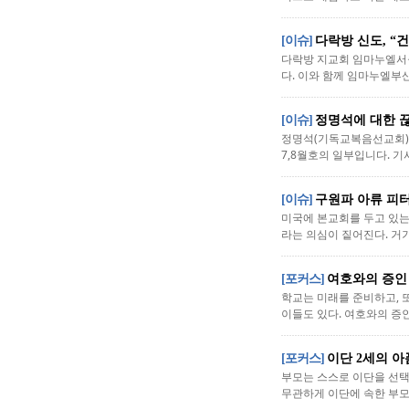
[이슈]
다락방 신도, “
다락방 지교회 임마누엘서울
다. 이와 함께 임마누엘부산
[이슈]
정명석에 대한 끊
정명석(기독교복음선교회) 총
7,8월호의 일부입니다. 기사
[이슈]
구원파 아류 피
미국에 본교회를 두고 있는
라는 의심이 짙어진다. 거
[포커스]
여호와의 증인
학교는 미래를 준비하고, 
이들도 있다. 여호와의 증인
[포커스]
이단 2세의 아
부모는 스스로 이단을 선택
무관하게 이단에 속한 부모를