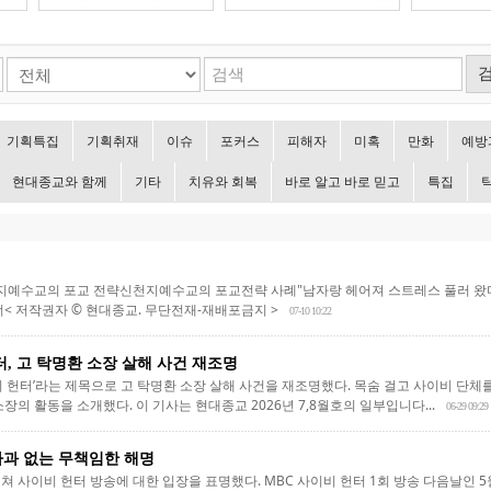
기획특집
기획취재
이슈
포커스
피해자
미혹
만화
예방
현대종교와 함께
기타
치유와 회복
바로 알고 바로 믿고
특집
예수교의 포교 전략신천지예수교의 포교전략 사례"남자랑 헤어져 스트레스 풀러 왔
너< 저작권자 © 현대종교. 무단전재-재배포금지 >
07-10 10:22
터, 고 탁명환 소장 살해 사건 재조명
비 헌터’라는 제목으로 고 탁명환 소장 살해 사건을 재조명했다. 목숨 걸고 사이비 단
장의 활동을 소개했다. 이 기사는 현대종교 2026년 7,8월호의 일부입니다...
06-29 09:29
사과 없는 무책임한 해명
 사이비 헌터 방송에 대한 입장을 표명했다. MBC 사이비 헌터 1회 방송 다음날인 5월