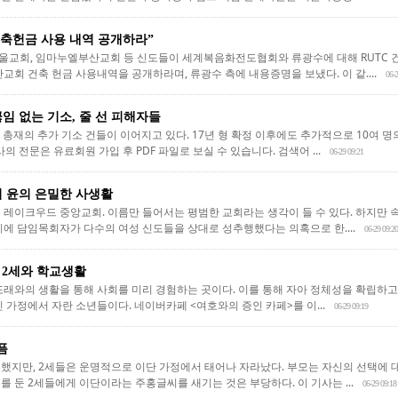
건축헌금 사용 내역 공개하라”
교회, 임마누엘부산교회 등 신도들이 세계복음화전도협회와 류광수에 대해 RUTC 
교회 건축 헌금 사용내역을 공개하라며, 류광수 측에 내용증명을 보냈다. 이 같....
06-2
임 없는 기소, 줄 선 피해자들
재의 추가 기소 건들이 이어지고 있다. 17년 형 확정 이후에도 추가적으로 10여 명의
의 전문은 유료회원 가입 후 PDF 파일로 보실 수 있습니다. 검색어 ...
06-29 09:21
터 윤의 은밀한 사생활
 레이크우드 중앙교회. 이름만 들어서는 평범한 교회라는 생각이 들 수 있다. 하지만
기에 담임목회자가 다수의 여성 신도들을 상대로 성추행했다는 의혹으로 한....
06-29 09:20
 2세와 학교생활
또래와의 생활을 통해 사회를 미리 경험하는 곳이다. 이를 통해 자아 정체성을 확립하고
 가정에서 자란 소년들이다. 네이버카페 <여호와의 증인 카페>를 이...
06-29 09:19
픔
했지만, 2세들은 운명적으로 이단 가정에서 태어나 자라났다. 부모는 자신의 선택에 
 둔 2세들에게 이단이라는 주홍글씨를 새기는 것은 부당하다. 이 기사는 ...
06-29 09:18