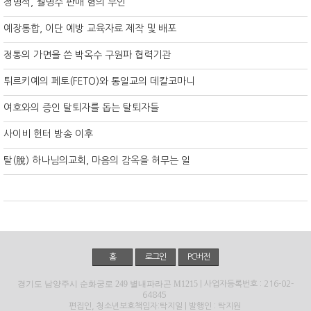
정명석, 월명수 판매 혐의 부인
예장통합, 이단 예방 교육자료 제작 및 배포
정통의 가면을 쓴 박옥수 구원파 협력기관
튀르키예의 페토(FETO)와 통일교의 데칼코마니
여호와의 증인 탈퇴자를 돕는 탈퇴자들
사이비 헌터 방송 이후
탈(脫) 하나님의교회, 마음의 감옥을 허무는 일
홈
로그인
PC버전
경기도 남양주시 순화궁로 249 별내파라곤 M1215
| 사업자등록번호 : 216-02-
64845
편집인, 청소년보호책임자:탁지일 | 발행인 : 탁지원