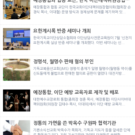
예장통합과 합동 교단, 한국 이단대책위원장협의
뉴
색
회 탈퇴
예장통합과 합동 교단이 한국교회이단대책위원장협의회(협회장 손
경식 목사, 이대협) 운영 방식과 정체성에 문제를 제기하며 잇...
요한계시록 반증 세미나 개최
한국기독교이단상담소협회와 이단상담사전문교육원이 7월 '신천지
요한계시록 실상 반증 세미나'를 개최했다. 이번 세미나는 신...
정명석, 월명수 판매 혐의 부인
기독교복음선교회(JMS) 정명석 총재가 일명 월명수(월명동 약수)를
신도들에게 불법으로 판매한 혐의로 공판이 열렸다.대전지방...
예장통합, 이단 예방 교육자료 제작 및 배포
대한예수교장로회 통합(총회장 정훈 목사, 예장통합) 이단사이비대
책위원회(위원장 김태수 목사, 이대위)에서 이단 예방 교육자...
정통의 가면을 쓴 박옥수 구원파 협력기관
기쁜소식선교회 박옥수가 목회자, 기독교 지도자 등을 앞세운 단체
로 활동하고 있다. 자칫 기성교회와 관련된 단체들로 오해할 ...