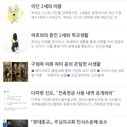
이단 2세의 아픔
부모는 스스로 이단을 선택했지만, 2세들은 운명적으로 이단 가정
에서 태어나 자라났다. 부모는 자신의 선택에 대해 책임지는 것...
여호와의 증인 2세와 학교생활
학교는 미래를 준비하고, 또래와의 생활을 통해 사회를 미리 경험하
는 곳이다. 이를 통해 자아 정체성을 확립하고, 인간관계를 ...
구원파 아류 피터 윤의 은밀한 사생활
■ 레이크우드 중앙교회 통해 구원파 교리 ‘설파’■ 다수의 여성 성추
행 ‘의혹’ … 피해자의 눈물■ 진실 밝히려는 신도들에...
다락방 신도, “건축헌금 사용 내역 공개하라”
다락방 지교회 임마누엘서울교회, 임마누엘부산교회 등 신도들이
세계복음화전도협회와 류광수에 대해 RUTC 건축헌금 반환 소송...
「현대종교」, 주님의교회 민사소송에 승소