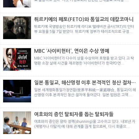
튀르키예의 페토(FETO)와 통일교의 데칼코마니
튀르키예 국영방송인 튀르키예 라디오 텔레비전 공사(TRT)의 인터
뷰 요청을 5월 7일 받았다. 튀르키예 정부가 테러조직으로 규정...
MBC ‘사이비헌터’, 연이은 수상 영예
MBC ‘사이비헌터’가 다수의 상을 수상하며 호평을 받고 있다.고 탁
명환 소장 살해 사건을 재조명한 ‘사이비헌터’가 한국PD연...
일본 통일교, 해산명령 이후 본격적인 청산 절차
돌입
일본 세계평화통일가정연합(世界平和統一家庭聯合, 통일교)이 해
산명령 이후 본격적인 청산 절차에 들어갔다. 일본 법원은 고액 ...
여호와의 증인 탈퇴자를 돕는 탈퇴자들
여호와의 증인은 왕따 정책(shunning)을 고수하고 있다. 내보낸 자
(제명자나 이탈자)에 대해 관계를 끊게 함으로써, 다시 회중으...