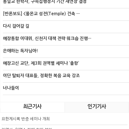
통일교 한학자, 구속집행정지 기간 재연장 결정
[반론보도] <몰몬교 성전(Temple) 건축 ···
다시 걸어갈 길
예장통합 이대위, 신천지 대책 전략 워크숍 진행···
은애하는 독자님아!
예장고신 교단, 제3회 권역별 세미나 ‘출항’
이단 탈퇴자 대표들, 정확한 복음 교육 강조
너나들이
최근기사
인기기사
요한계시록 반증 세미나 개최