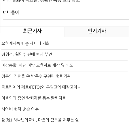
이단 탈퇴자 대표들, 정확한 복음 교육 강조
너나들이
최근기사
인기기사
요한계시록 반증 세미나 개최
정명석, 월명수 판매 혐의 부인
예장통합, 이단 예방 교육자료 제작 및 배포
정통의 가면을 쓴 박옥수 구원파 협력기관
튀르키예의 페토(FETO)와 통일교의 데칼코마니
여호와의 증인 탈퇴자를 돕는 탈퇴자들
사이비 헌터 방송 이후
탈(脫) 하나님의교회, 마음의 감옥을 허무는 일