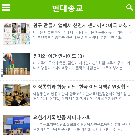
검색
친구 만들기 앱에서 신천지 센터까지: 미국 여성이
경험한 9개월 포섭의 전 과정
미국을 비롯한 해외 여러 나라에서 새로운 친구를 사귀기 위해 온라
인 플랫폼을 사용하는 것은 매우 흔한 일이다. 범블 프렌즈(B...
메
검
정치와 이단 인사이트 (3)
6. 교주의 구속과 죽음, 끝인가 시작인가신격화된 교주가 구속되거
나 사망한다고 사이비종교가 몰락하지 않는다. 교주의 부재는 ...
노르웨이 재판이 남긴 흔적
정통의 가면을 쓴 박옥수 구원파 협력기관
일본 통일교, 해산명령 이후 본격적인 청산 절차 돌입
여호와의 증인 2세와 학교생활
「현대종교」, 주님의교회 민사소송에 승소
노르웨이 재판이 남긴 흔적
정통의 가면을 쓴 박옥수 구원파 협력기관
예장통합과 합동 교단, 한국 이단대책위원장협의
회 탈퇴
예장통합과 합동 교단이 한국교회이단대책위원장협의회(협회장 손
경식 목사, 이대협) 운영 방식과 정체성에 문제를 제기하며 잇...
요한계시록 반증 세미나 개최
한국기독교이단상담소협회와 이단상담사전문교육원이 7월 '신천지
요한계시록 실상 반증 세미나'를 개최했다. 이번 세미나는 신...