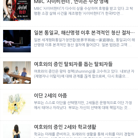
MBC ‘사이비헌터’, 연이은 수상 영예
MBC ‘사이비헌터’가 다수의 상을 수상하며 호평을 받고 있다.고 탁
명환 소장 살해 사건을 재조명한 ‘사이비헌터’가 한국PD연...
일본 통일교, 해산명령 이후 본격적인 청산 절차
돌입
일본 세계평화통일가정연합(世界平和統一家庭聯合, 통일교)이 해
산명령 이후 본격적인 청산 절차에 들어갔다. 일본 법원은 고액 ...
여호와의 증인 탈퇴자를 돕는 탈퇴자들
여호와의 증인은 왕따 정책(shunning)을 고수하고 있다. 내보낸 자
(제명자나 이탈자)에 대해 관계를 끊게 함으로써, 다시 회중으...
이단 2세의 아픔
부모는 스스로 이단을 선택했지만, 2세들은 운명적으로 이단 가정
에서 태어나 자라났다. 부모는 자신의 선택에 대해 책임지는 것...
여호와의 증인 2세와 학교생활
학교는 미래를 준비하고, 또래와의 생활을 통해 사회를 미리 경험하