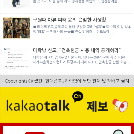
는 곳이다. 이를 통해 자아 정체성을 확립하고, 인간관계를 ...
구원파 아류 피터 윤의 은밀한 사생활
■ 레이크우드 중앙교회 통해 구원파 교리 ‘설파’■ 다수의 여성 성추
행 ‘의혹’ … 피해자의 눈물■ 진실 밝히려는 신도들에...
다락방 신도, “건축헌금 사용 내역 공개하라”
다락방 지교회 임마누엘서울교회, 임마누엘부산교회 등 신도들이
세계복음화전도협회와 류광수에 대해 RUTC 건축헌금 반환 소송...
- Copyrights ⓒ 월간 「현대종교」 허락없이 무단 전재 및 재배포 금지 -