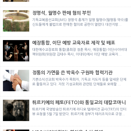
뉴
색
정명석, 월명수 판매 혐의 부인
기독교복음선교회(JMS) 정명석 총재가 일명 월명수(월명동 약수)를
신도들에게 불법으로 판매한 혐의로 공판이 열렸다.대전지방...
예장통합, 이단 예방 교육자료 제작 및 배포
대한예수교장로회 통합(총회장 정훈 목사, 예장통합) 이단사이비대
책위원회(위원장 김태수 목사, 이대위)에서 이단 예방 교육자...
정통의 가면을 쓴 박옥수 구원파 협력기관
기쁜소식선교회 박옥수가 목회자, 기독교 지도자 등을 앞세운 단체
로 활동하고 있다. 자칫 기성교회와 관련된 단체들로 오해할 ...
튀르키예의 페토(FETO)와 통일교의 데칼코마니
튀르키예 국영방송인 튀르키예 라디오 텔레비전 공사(TRT)의 인터
뷰 요청을 5월 7일 받았다. 튀르키예 정부가 테러조직으로 규정...