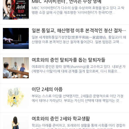
MBC ‘사이비헌터’, 연이은 수상 영예
MBC ‘사이비헌터’가 다수의 상을 수상하며 호평을 받고 있다.고 탁
명환 소장 살해 사건을 재조명한 ‘사이비헌터’가 한국PD연...
일본 통일교, 해산명령 이후 본격적인 청산 절차
돌입
일본 세계평화통일가정연합(世界平和統一家庭聯合, 통일교)이 해
산명령 이후 본격적인 청산 절차에 들어갔다. 일본 법원은 고액 ...
여호와의 증인 탈퇴자를 돕는 탈퇴자들
여호와의 증인은 왕따 정책(shunning)을 고수하고 있다. 내보낸 자
(제명자나 이탈자)에 대해 관계를 끊게 함으로써, 다시 회중으...
이단 2세의 아픔
부모는 스스로 이단을 선택했지만, 2세들은 운명적으로 이단 가정
에서 태어나 자라났다. 부모는 자신의 선택에 대해 책임지는 것...
여호와의 증인 2세와 학교생활
학교는 미래를 준비하고, 또래와의 생활을 통해 사회를 미리 경험하