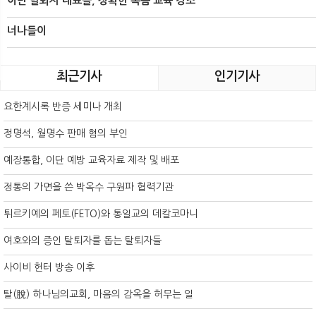
이단 탈퇴자 대표들, 정확한 복음 교육 강조
너나들이
최근기사
인기기사
요한계시록 반증 세미나 개최
정명석, 월명수 판매 혐의 부인
예장통합, 이단 예방 교육자료 제작 및 배포
정통의 가면을 쓴 박옥수 구원파 협력기관
튀르키예의 페토(FETO)와 통일교의 데칼코마니
여호와의 증인 탈퇴자를 돕는 탈퇴자들
사이비 헌터 방송 이후
탈(脫) 하나님의교회, 마음의 감옥을 허무는 일