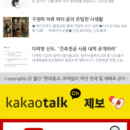
는 곳이다. 이를 통해 자아 정체성을 확립하고, 인간관계를 ...
구원파 아류 피터 윤의 은밀한 사생활
■ 레이크우드 중앙교회 통해 구원파 교리 ‘설파’■ 다수의 여성 성추
행 ‘의혹’ … 피해자의 눈물■ 진실 밝히려는 신도들에...
다락방 신도, “건축헌금 사용 내역 공개하라”
다락방 지교회 임마누엘서울교회, 임마누엘부산교회 등 신도들이
세계복음화전도협회와 류광수에 대해 RUTC 건축헌금 반환 소송...
- Copyrights ⓒ 월간 「현대종교」 허락없이 무단 전재 및 재배포 금지 -