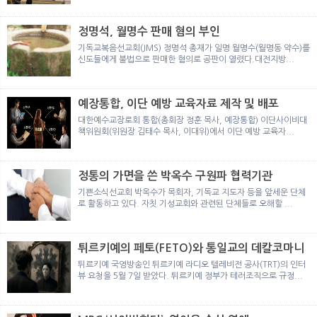
뉴
색
정명석, 월명수 판매 혐의 부인
기독교복음선교회(JMS) 정명석 총재가 일명 월명수(월명동 약수)를
신도들에게 불법으로 판매한 혐의로 공판이 열렸다.대전지방...
예장통합, 이단 예방 교육자료 제작 및 배포
대한예수교장로회 통합(총회장 정훈 목사, 예장통합) 이단사이비대
책위원회(위원장 김태수 목사, 이대위)에서 이단 예방 교육자...
정통의 가면을 쓴 박옥수 구원파 협력기관
기쁜소식선교회 박옥수가 목회자, 기독교 지도자 등을 앞세운 단체
로 활동하고 있다. 자칫 기성교회와 관련된 단체들로 오해할 ...
튀르키예의 페토(FETO)와 통일교의 데칼코마니
튀르키예 국영방송인 튀르키예 라디오 텔레비전 공사(TRT)의 인터
뷰 요청을 5월 7일 받았다. 튀르키예 정부가 테러조직으로 규정...