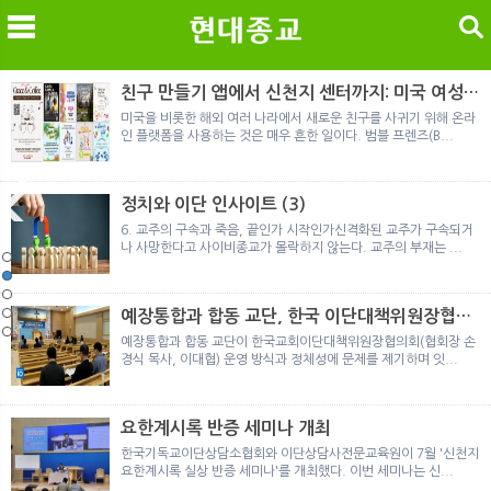
검색
친구 만들기 앱에서 신천지 센터까지: 미국 여성이
경험한 9개월 포섭의 전 과정
미국을 비롯한 해외 여러 나라에서 새로운 친구를 사귀기 위해 온라
인 플랫폼을 사용하는 것은 매우 흔한 일이다. 범블 프렌즈(B...
메
검
정치와 이단 인사이트 (3)
6. 교주의 구속과 죽음, 끝인가 시작인가신격화된 교주가 구속되거
나 사망한다고 사이비종교가 몰락하지 않는다. 교주의 부재는 ...
노르웨이 재판이 남긴 흔적
정통의 가면을 쓴 박옥수 구원파 협력기관
일본 통일교, 해산명령 이후 본격적인 청산 절차 돌입
여호와의 증인 2세와 학교생활
「현대종교」, 주님의교회 민사소송에 승소
노르웨이 재판이 남긴 흔적
정통의 가면을 쓴 박옥수 구원파 협력기관
예장통합과 합동 교단, 한국 이단대책위원장협의
회 탈퇴
예장통합과 합동 교단이 한국교회이단대책위원장협의회(협회장 손
경식 목사, 이대협) 운영 방식과 정체성에 문제를 제기하며 잇...
요한계시록 반증 세미나 개최
한국기독교이단상담소협회와 이단상담사전문교육원이 7월 '신천지
요한계시록 실상 반증 세미나'를 개최했다. 이번 세미나는 신...