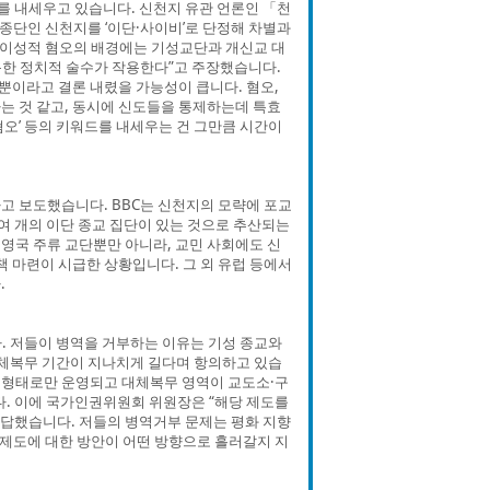
드를 내세우고 있습니다. 신천지 유관 언론인 「천
종단인 신천지를 ‘이단·사이비’로 단정해 차별과
비이성적 혐오의 배경에는 기성교단과 개신교 대
악용한 정치적 술수가 작용한다”고 주장했습니다.
환뿐이라고 결론 내렸을 가능성이 큽니다. 혐오,
는 것 같고, 동시에 신도들을 통제하는데 특효
오’ 등의 키워드를 내세우는 건 그만큼 시간이
고 보도했습니다. BBC는 신천지의 모략에 포교
여 개의 이단 종교 집단이 있는 것으로 추산되는
 영국 주류 교단뿐만 아니라, 교민 사회에도 신
 마련이 시급한 상황입니다. 그 외 유럽 등에서
.
. 저들이 병역을 거부하는 이유는 기성 종교와
대체복무 기간이 지나치게 길다며 항의하고 있습
합숙 형태로만 운영되고 대체복무 영역이 교도소·구
다. 이에 국가인권위원회 위원장은 “해당 제도를
답했습니다. 저들의 병역거부 문제는 평화 지향
제도에 대한 방안이 어떤 방향으로 흘러갈지 지