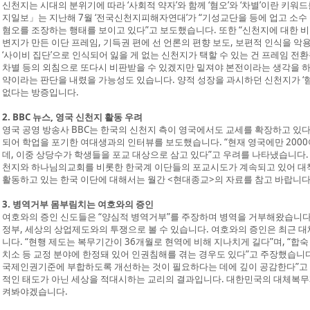
신천지는 시대의 분위기에 따라 ‘사회적 약자’와 함께 ‘혐오’와 ‘차별’이란 키워
지일보」는 지난해 7월 ‘전국신천지피해자연대’가 “기성교단을 등에 업고 소수 
혐오를 조장하는 행태를 보이고 있다”고 보도했습니다. 또한 “신천지에 대한 
변지가 만든 이단 프레임, 기득권 편에 선 언론의 편향 보도, 보편적 인식을 
‘사이비 집단’으로 인식되어 잃을 게 없는 신천지가 택할 수 있는 건 프레임 전
차별 등의 외침으로 또다시 비판받을 수 있겠지만 밑져야 본전이라는 생각을 하
약이라는 판단을 내렸을 가능성도 있습니다. 양적 성장을 과시하던 신천지가 ‘혐
없다는 방증입니다.
2. BBC 뉴스, 영국 신천지 활동 우려
영국 공영 방송사 BBC는 한국의 신천지 측이 영국에서도 교세를 확장하고 있다
되어 학업을 포기한 여대생과의 인터뷰를 보도했습니다. “현재 영국에만 2000
데, 이중 상당수가 학생들을 포교 대상으로 삼고 있다”고 우려를 나타냈습니다.
천지와 하나님의교회를 비롯한 한국계 이단들의 포교시도가 계속되고 있어 대책
활동하고 있는 한국 이단에 대해서는 월간 <현대종교>의 자료를 참고 바랍니다
3. 병역거부 몸부림치는 여호와의 증인
여호와의 증인 신도들은 “양심적 병역거부”를 주장하며 병역을 거부해왔습니다
정부, 세상의 상업제도와의 투쟁으로 볼 수 있습니다. 여호와의 증인은 최근 
니다. “현행 제도는 복무기간이 36개월로 현역에 비해 지나치게 길다”며, “
치소 등 교정 분야에 한정돼 있어 인권침해를 겪는 경우도 있다”고 주장했습니
국제인권기준에 부합하도록 개선하는 것이 필요하다는 데에 깊이 공감한다”고 
적인 태도가 아닌 세상을 적대시하는 교리의 결과입니다. 대한민국의 대체복무
켜봐야겠습니다.