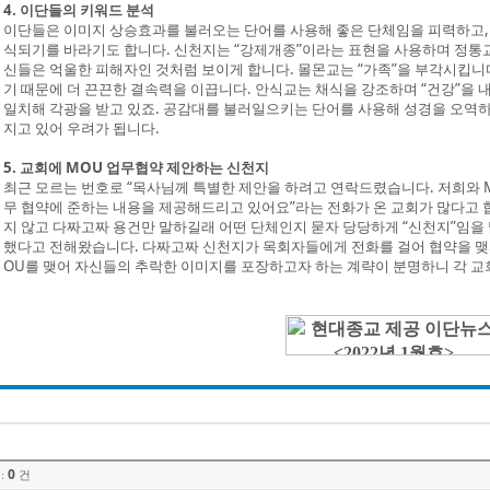
4. 이단들의 키워드 분석
이단들은 이미지 상승효과를 불러오는 단어를 사용해 좋은 단체임을 피력하고,
식되기를 바라기도 합니다. 신천지는 “강제개종”이라는 표현을 사용하며 정통
신들은 억울한 피해자인 것처럼 보이게 합니다. 몰몬교는 “가족”을 부각시킵니
기 때문에 더 끈끈한 결속력을 이끕니다. 안식교는 채식을 강조하며 “건강”을 
일치해 각광을 받고 있죠. 공감대를 불러일으키는 단어를 사용해 성경을 오역하
지고 있어 우려가 됩니다.
5. 교회에 MOU 업무협약 제안하는 신천지
최근 모르는 번호로 “목사님께 특별한 제안을 하려고 연락드렸습니다. 저희와 
무 협약에 준하는 내용을 제공해드리고 있어요”라는 전화가 온 교회가 많다고 
지 않고 다짜고짜 용건만 말하길래 어떤 단체인지 묻자 당당하게 “신천지”임을
했다고 전해왔습니다. 다짜고짜 신천지가 목회자들에게 전화를 걸어 협약을 맺
OU를 맺어 자신들의 추락한 이미지를 포장하고자 하는 계략이 분명하니 각 
0
:
건