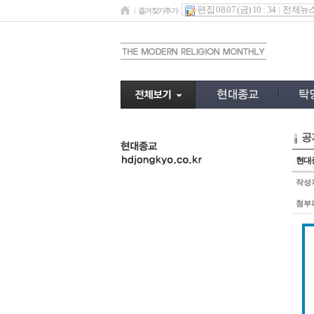
편집 08.07 (금) 10 : 34
전체뉴
즐겨찾기추가
공
undefined
현대종
작성
첨부