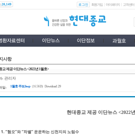
스
로그인
20,149
회원가입
마이페이지
고객센터
지사항
교 제공 이단뉴스 <2022년 1월호>
관리자
자:
1월호 주보.hwp
(16.5KB)
Download: 29
파일:
현대종교 제공 이단뉴스 <2022년
1. “혐오”와 “차별” 운운하는 신천지의 노림수