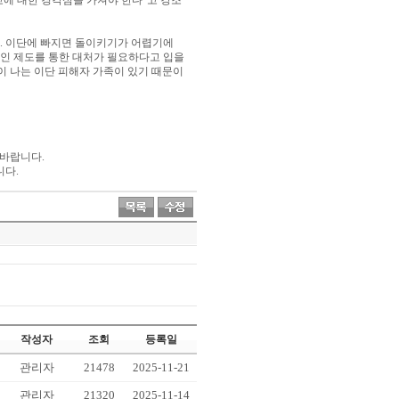
교에 대한 경각심을 가져야 한다
”
고 강조
.
이단에 빠지면 돌이키기가 어렵기에
인 제도를 통한 대처가 필요하다고 입을
이 나는 이단 피해자 가족이 있기 때문이
 바랍니다
.
니다
.
작성자
조회
등록일
관리자
21478
2025-11-21
관리자
21320
2025-11-14