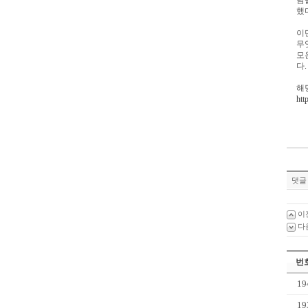
담
했
이
무
모
다
해
htt
댓글 
이
다
번
19
19