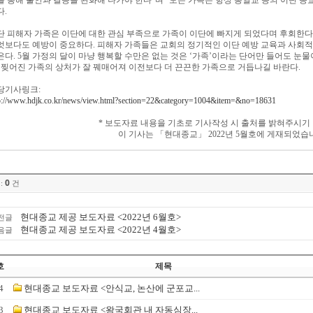
을 통해 불안과 갈등을 완화해 나가야 한다
”
며
“
모든 가족은 항상 통일교 등의 이단 종
다
.
단 피해자 가족은 이단에 대한 관심 부족으로 가족이 이단에 빠지게 되었다며 후회한다
엇보다도 예방이 중요하다
.
피해자 가족들은 교회의 정기적인 이단 예방 교육과 사회적
은다
. 5
월 가정의 달이 마냥 행복할 수만은 없는 것은
‘
가족
’
이라는 단어만 들어도 눈물
.
찢어진 가족의 상처가 잘 꿰매어져 이전보다 더 끈끈한 가족으로 거듭나길 바란다
.
당기사링크
:
p://www.hdjk.co.kr/news/view.html?section=22&category=1004&item=&no=18631
*
보도자료 내용을 기초로 기사작성 시 출처를 밝혀주시기
이 기사는
「
현대종교
」
2022
년
5
월호에 게재되었습
0
:
건
현대종교 제공 보도자료 <2022년 6월호>
전글
현대종교 제공 보도자료 <2022년 4월호>
음글
호
제목
4
현대종교 보도자료 <안식교, 논산에 군포교...
3
현대종교 보도자료 <왕국회관 내 자동심장...