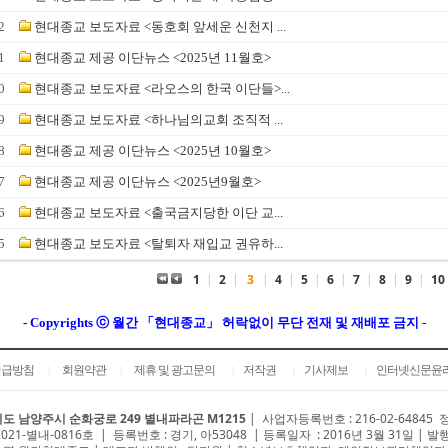
2
현대종교 보도자료 <동호회 앞세운 신천지 ...
1
현대종교 제공 이단뉴스 <2025년 11월호>
0
현대종교 보도자료 <라오스의 한국 이단들>...
9
현대종교 보도자료 <하나님의교회 조직적 ...
8
현대종교 제공 이단뉴스 <2025년 10월호>
7
현대종교 제공 이단뉴스 <2025년9월호>
6
현대종교 보도자료 <출국금지당한 이단 교...
5
현대종교 보도자료 <탈퇴자 재입교 권유하...
1
|
2
|
3
|
4
|
5
|
6
|
7
|
8
|
9
|
10
- Copyrights ⓒ 월간 「현대종교」 허락없이 무단 전재 및 재배포 금지 -
취급방침
회원약관
제휴 및 광고문의
저작권
기사제보
인터넷신문윤
|
|
|
|
|
도 남양주시 순화궁로 249 별내파라곤 M1215
|
사업자등록번호 : 216-02-64845
2021-별내-0816호 | 등록번호 : 경기, 아53048 | 등록일자 : 2016년 3월 31일 | 발