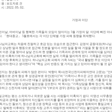
 용
:
보도자료 건
 시
: 2022. 05. 02.
가정과 이단
린이날
,
어버이날 등 행복한 가족들의 모임이 많아지는
5
월 가정의 달
.
이단에 빠진 아
다
.
「
현대종교
」
5
월호에서는 각 이단 단체별 가정 피해 동향을 취재했다
.
나님의교회는 처음에 친절하고 호감 있는 모습으로 접근한다
.
김영석 공동대표
(
하나님
고 상냥한 말과 행동으로 접근해 친분을 쌓아서 어떤 일을 할 때 거절을 못 할 정도로 만
며 아픈 곳을 찾아내 살살 건드려 현 생활이나 가족과의 관계에 있어 피해의식을 심어
(
으로 미혹하기에 하나님의교회에 빠지면 실제 가족을 멀리하게 된다
.
가족들은 이단에 
에 가장 후회하고 있었다
.
하나님의교회 피해자 가족
A
씨는
“
국내 활발한 주요 이단의 
 있어야 한다고 생각한다
”
며
“
핵심 교리 반증도 몇 가지는 알고 있어야 예방이 될 것 같
천지는 청년들의 피해가 많은 편이다
.
박향미 목사
(
전국신천지피해자연대 고문
)
는
“
인
활동으로 관계 형성 후 성경공부로 유인
(
된다
)”
며
“
가족이나 추수꾼 교인 권유로 성경
는
“
신천지임이 드러나면 대놓고 갈등을 일으켜 갈등이 더 심화되고 이혼
,
가출 등이 
하기 위해 사랑과 상담의 필요성을 강조한다
.
박 목사는
“
가족상담을 통해 정신적
,
육체
유하고 신천지에 대해 알아
(
본다
)”
며
“(
부모의 경우
)
권위는 잃지 않고 사랑으로 대화를
일교에는 평소 소외되거나 외로운 삶을 사는 사람들이 미혹되기 쉽다
.
이영선 사무총
 자금과 권력을 이용하여 자신들의 이미지를 좋게 포장하여 포교에 이용하는 경우가 
 독거노인 돌보기
,
청소년 중고생 장학금 사업 등의 포교성 사업에 동화되어 통일교에
다
.
탈퇴한 이후에도
‘
문선명 자칭 교주가 재림주면 어떡하지
?’
라는 불안감에 시달린다