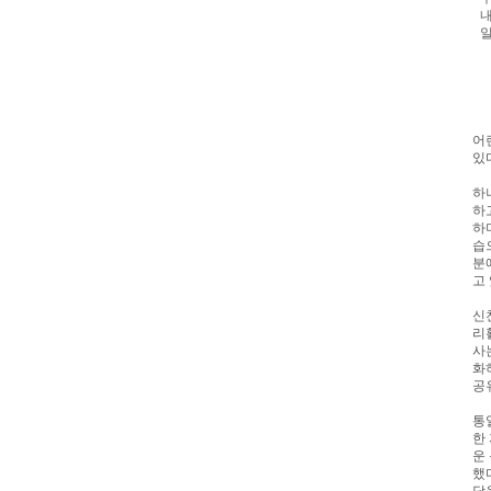
내
일
어
있
하
하
하
습
분
고
신
리
사
화
공
통
한
운
했