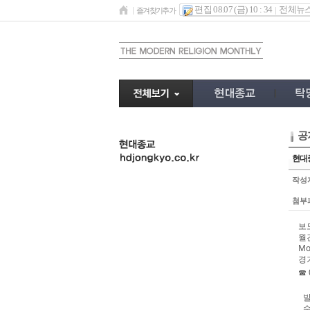
편집 08.07 (금) 10 : 34
전체뉴
즐겨찾기추가
공
undefined
현대종
작성
첨부
보
월
Mo
경
☎
발
수