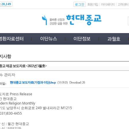
스
로그인
20,149
회원가입
마이페이지
고객센터
지사항
교 제공 보도자료 <2022년 5월호>
관리자
자:
현대종교 보도자료(가정과 이단).hwp
(59.0KB)
Download: 26
파일:
도자료
Press Release
간 현대종교
dern Religion Monthly
기도 남양주시 순화궁로
249
별내파라곤
M1215
031)830-4455
 신
:
월간 현대종교
 신
:
담당기자