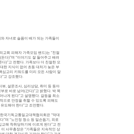
내와 자녀로 슬픔이 배가 되는 가족들이
의교회 피해자 가족모임 밴드
)
는
“
친절
(
든다
)”
며
“
이야기도 잘 들어주고 배려
준다
)”
고 전했다
.
가족보다 더 친절한 모
대한 지식이 없어 초동 대처가 늦은 부
핵심교리 키워드를 미리 모든 사람이 알
다
”
고 강조했다
.
터뷰
,
설문조사
,
심리상담
,
취미 등 동아
공부로 바로 넘어
(
간다
)”
고 밝혔다
.
박 목
일어나게 된다
”
고 설명했다
.
갈등을 최소
적으로 안정을 취할 수 있도록 피해도
 유도해야 한다
”
고 조언했다
.
장한국기독교통일교대책협의회은
“
막대
많다
”
며
“
노인정 청소 등 일손돕기
,
외로
 입교해 착취당하기에 이르게 된다
”
고 전
.
이 사무총장은
“
가족들은 지속적인 상