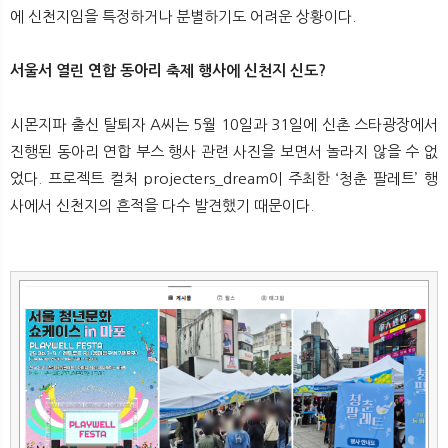
뉴
색
에 신천지임을 특정하거나 분별하기도 어려운 상황이다.
서울서 열린 연합 동아리 축제 행사에 신천지 신도?
시몬지파 출신 탈퇴자 A씨는 5월 10일과 31일에 신촌 스타광장에서
진행된 동아리 연합 부스 행사 관련 사진을 보면서 놀라지 않을 수 없
었다. 프로젝트 컬처 projecters_dream이 주최한 ‘청춘 팔레트’ 행
사에서 신천지의 흔적을 다수 발견했기 때문이다.