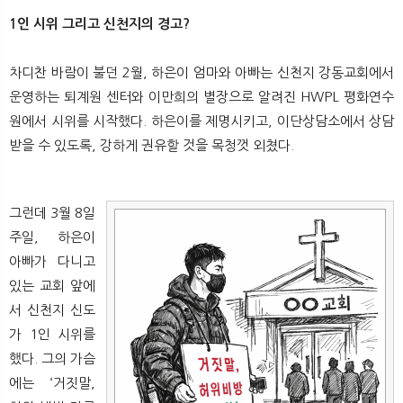
1인 시위 그리고 신천지의 경고?
차디찬 바람이 불던 2월, 하은이 엄마와 아빠는 신천지 강동교회에서
운영하는 퇴계원 센터와 이만희의 별장으로 알려진 HWPL 평화연수
원에서 시위를 시작했다. 하은이를 제명시키고, 이단상담소에서 상담
받을 수 있도록, 강하게 권유할 것을 목청껏 외쳤다.
그런데 3월 8일
주일, 하은이
아빠가 다니고
있는 교회 앞에
서 신천지 신도
가 1인 시위를
했다. 그의 가슴
에는 ‘거짓말,