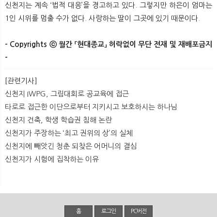
신천지는 계속 ‘법적 대응’을 경고하고 있다. 그렇지만 하은이 엄마는
1인 시위를 멈출 수가 없다. 사랑하는 딸이 그곳에 있기 때문이다.
- Copyrights ⓒ 월간 「현대종교」 허락없이 무단 전재 및 재배포금지
-​ ​
[관련기사]
신천지 IWPG, 그림대회로 공교육에 접근
타로로 접근한 이단으로부터 지키시고 보호하시는 하나님
신천지 건축, 학생 학습권 침해 논란
신천지가 주장하는 ‘최고 권위의 상’의 실체
신천지에 빼앗긴 청춘 되찾은 어머니의 결심
신천지가 시험에 집착하는 이유
홈
로그인
PC버전