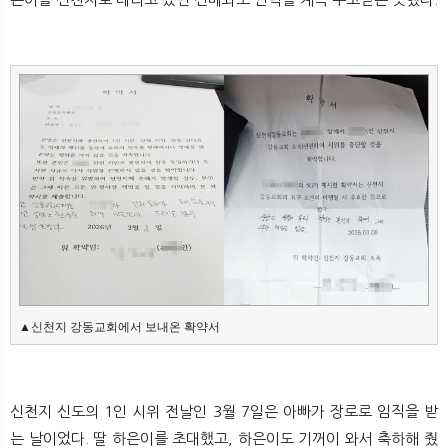
▲신천지 강동교회에서 보내온 확약서
신천지 신도의 1인 시위 전날인 3월 7일은 아빠가 장로로 임직을 받
는 날이었다. 딸 하은이를 초대했고, 하은이도 기꺼이 와서 축하해 줬