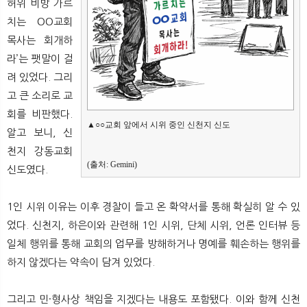
허위 비방 가르
치는 OO교회
목사는 회개하
라’는 팻말이 걸
려 있었다. 그리
고 큰 소리로 교
회를 비판했다.
▲○○교회 앞에서 시위 중인 신천지 신도
알고 보니, 신
천지 강동교회
(출처: Gemini)
신도였다.
1인 시위 이유는 이후 경찰이 들고 온 확약서를 통해 확실히 알 수 있
었다. 신천지, 하은이와 관련해 1인 시위, 단체 시위, 언론 인터뷰 등
일체 행위를 통해 교회의 업무를 방해하거나 명예를 훼손하는 행위를
하지 않겠다는 약속이 담겨 있었다.
그리고 민·형사상 책임을 지겠다는 내용도 포함됐다. 이와 함께 신천