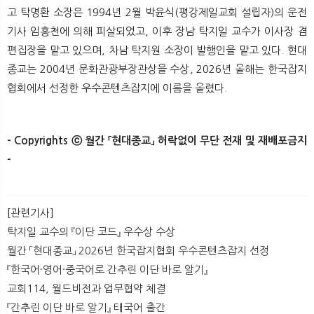
고 탁명환 소장은 1994년 2월 박윤식(평강제일교회 설립자)의 운전
기사 임홍천에 의해 피살되었고, 이후 장남 탁지일 교수가 이사장 겸
편집장을 맡고 있으며, 차남 탁지원 소장이 발행인을 맡고 있다. 현대
종교는 2004년 문화관광부장관상을 수상, 2026년 올해는 한국잡지
협회에서 선정한 우수콘텐츠잡지에 이름을 올렸다.
- Copyrights ⓒ 월간 「현대종교」 허락없이 무단 전재 및 재배포금지
-​
[관련기사]
탁지일 교수의 『이단 코드』 우수상 수상
월간 「현대종교」 2026년 한국잡지협회 우수콘텐츠잡지 선정
『한국어·영어·중국어로 간추린 이단 바로 알기』
교회114, 월드비전과 업무협약 체결
『간추린 이단 바로 알기』 태국어 출간