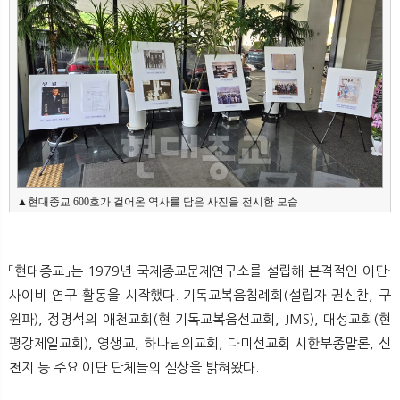
▲현대종교 600호가 걸어온 역사를 담은 사진을 전시한 모습
「현대종교」는 1979년 국제종교문제연구소를 설립해 본격적인 이단·
사이비 연구 활동을 시작했다. 기독교복음침례회(설립자 권신찬, 구
원파), 정명석의 애천교회(현 기독교복음선교회, JMS), 대성교회(현
평강제일교회), 영생교, 하나님의교회, 다미선교회 시한부종말론, 신
천지 등 주요 이단 단체들의 실상을 밝혀왔다.