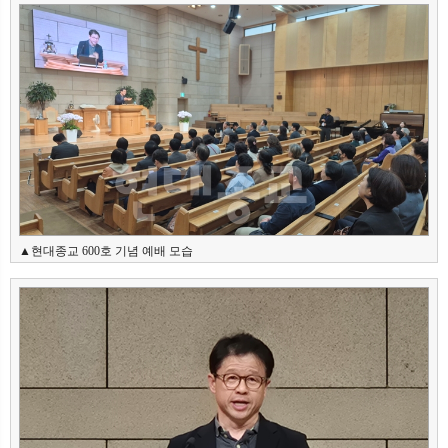
뉴
색
▲현대종교 600호 기념 예배 모습