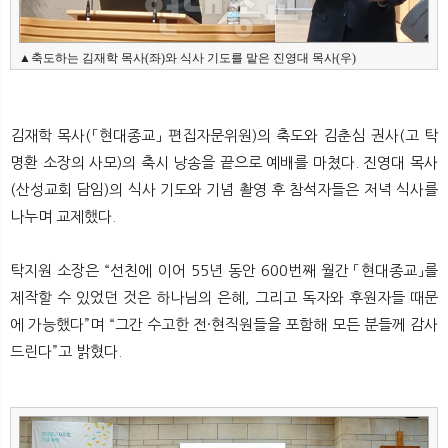
▲축도하는 김재학 목사(좌)와 식사 기도를 맡은 진영대 목사(우)
김재학 목사(「현대종교」 편집자문위원)의 축도와 김춘심 권사(고 탁
명환 소장의 사모)의 축시 낭송을 끝으로 예배를 마쳤다. 진영대 목사
(산성교회 담임)의 식사 기도와 기념 촬영 후 참석자들은 저녁 식사를
나누며 교제했다.
탁지원 소장은 “선친에 이어 55년 동안 600번째 월간 「현대종교」를
제작할 수 있었던 것은 하나님의 은혜, 그리고 독자와 후원자들 때문
에 가능했다”며 “그간 수고한 전·현직원들을 포함해 모든 분들께 감사
드린다”고 밝혔다.