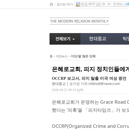
편집 08.07 (금) 10 : 34
전체뉴스
2
즐겨찾기추가
홈
>
이단뉴스
>
이단/말 많은 단체
은혜로교회, 피지 정치인들에게
OCCRP 보고서, 피지 탈출 미국 여성 증언
현대종교 | 오기선 기자
mblno8@naver.com
2026.04.22 08:19 입력
은혜로교회가 운영하는 Grace Road
했다는 ‘의혹’을 「피지타임즈」가 보
OCCRP(Organized Crime and Co