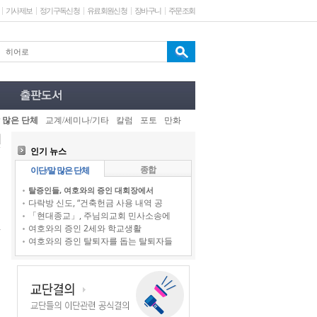
기사제보
정기구독신청
유료회원신청
장바구니
주문조회
 많은 단체
교계/세미나/기타
칼럼
포토
만화
인기 뉴스
종합
이단/말 많은 단체
탈증인들, 여호와의 증인 대회장에서
다락방 신도, “건축헌금 사용 내역 공
「현대종교」, 주님의교회 민사소송에
여호와의 증인 2세와 학교생활
여호와의 증인 탈퇴자를 돕는 탈퇴자들