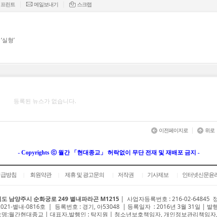
|
|
프린트
메일보내기
스크랩
‘실형’
등록된 뉴스가 없습니다.
|
이전페이지로
위로
- Copyrights ⓒ 월간 「현대종교」 허락없이 무단 전재 및 재배포 금지 -
취급방침
회원약관
제휴 및 광고문의
저작권
기사제보
인터넷신문윤
|
|
|
|
|
도 남양주시 순화궁로 249 별내파라곤 M1215
|
사업자등록번호 : 216-02-64845
2021-별내-0816호 | 등록번호 : 경기, 아53048 | 등록일자 : 2016년 3월 31일 | 발
명:월간현대종교 | 대표자,발행인 : 탁지원 | 청소년보호책임자, 개인정보관리책임자,