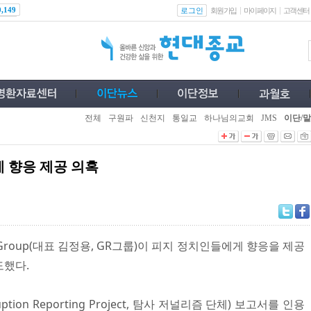
로그인
0,149
회원가입
마이페이지
고객센터
전체
구원파
신천지
통일교
하나님의교회
JMS
이단/말
 향응 제공 의혹
 Group(대표 김정용, GR그룹)이 피지 정치인들에게 향응을 제공
도했다.
rruption Reporting Project, 탐사 저널리즘 단체) 보고서를 인용