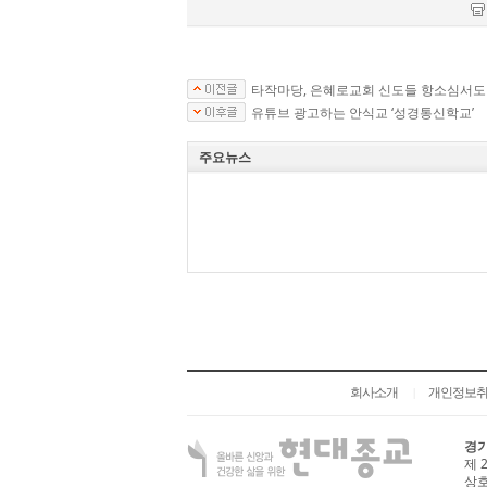
타작마당, 은혜로교회 신도들 항소심서도 
유튜브 광고하는 안식교 ‘성경통신학교’
주요뉴스
회사소개
개인정보
|
경기
제 
상호