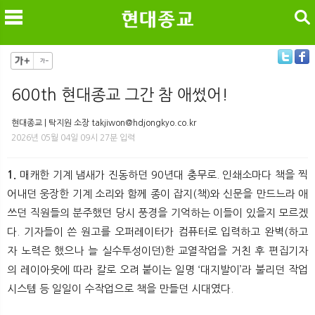
검색
600th 현대종교 그간 참 애썼어!
메
검
현대종교 | 탁지원 소장 takjiwon@hdjongkyo.co.kr
2026년 05월 04일 09시 27분 입력
1.
매캐한 기계 냄새가 진동하던 90년대 충무로. 인쇄소마다 책을 찍
어내던 웅장한 기계 소리와 함께 종이 잡지(책)와 신문을 만드느라 애
쓰던 직원들의 분주했던 당시 풍경을 기억하는 이들이 있을지 모르겠
다. 기자들이 쓴 원고를 오퍼레이터가 컴퓨터로 입력하고 완벽(하고
자 노력은 했으나 늘 실수투성이던)한 교열작업을 거친 후 편집기자
의 레이아웃에 따라 칼로 오려 붙이는 일명 ‘대지발이’라 불리던 작업
시스템 등 일일이 수작업으로 책을 만들던 시대였다.