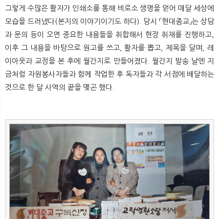
뉴
색
그렇게 수많은 활자가 인쇄소를 통해 비로소 생명을 얻어 매달 세상에
모습을 드러냈다(본지의 이야기이기도 하다). 당시 「현대종교」는 상담
과 문의 등이 오면 중요한 내용들을 취합해서 현장 취재를 진행하고,
이후 그 내용을 바탕으로 원고를 쓰고, 활자를 뽑고, 제목을 달며, 레
이아웃과 교정을 본 후에 월간지로 만들어졌다. 월간지 발송 날엔 지
금처럼 자원봉사자들과 함께 작업한 후 독자들과 각 서점에 배달하는
것으로 한 달 사역의 끝을 맺곤 했다.