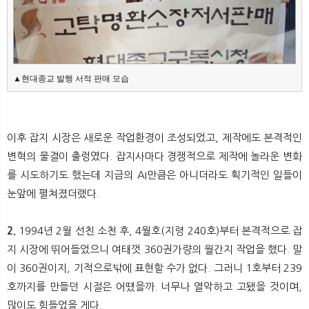
▲현대종교 발행 서적 판매 모습
이후 잡지 시장은 새로운 작업환경이 조성되었고, 제작에도 본격적인
변혁의 물결이 출렁였다. 잡지사마다 경쟁적으로 제작에 놀라운 변화
를 시도하기도 했는데 지금의 AI만큼은 아니더라도 획기적인 일들이
눈앞에 펼쳐졌더랬다.
2.
1994년 2월 선친 소천 후, 4월호(지령 240호)부터 본격적으로 잡
지 시장에 뛰어들었으니 여태껏 360권가량의 월간지 작업을 했다. 말
이 360권이지, 기적으로밖에 표현할 수가 없다. 그러니 1호부터 239
호까지를 만들던 시절은 어땠을까. 너무나 열악하고 고됐을 것이며,
많이도 힘들었을 게다.