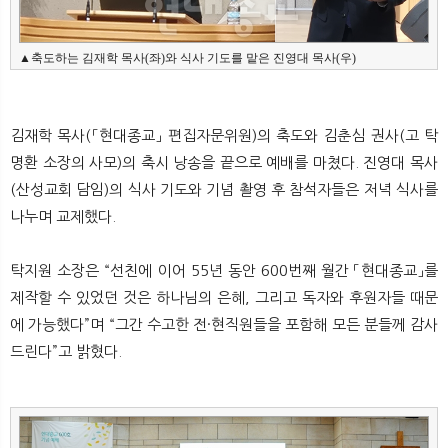
▲축도하는 김재학 목사(좌)와 식사 기도를 맡은 진영대 목사(우)
김재학 목사(「현대종교」 편집자문위원)의 축도와 김춘심 권사(고 탁
명환 소장의 사모)의 축시 낭송을 끝으로 예배를 마쳤다. 진영대 목사
(산성교회 담임)의 식사 기도와 기념 촬영 후 참석자들은 저녁 식사를
나누며 교제했다.
탁지원 소장은 “선친에 이어 55년 동안 600번째 월간 「현대종교」를
제작할 수 있었던 것은 하나님의 은혜, 그리고 독자와 후원자들 때문
에 가능했다”며 “그간 수고한 전·현직원들을 포함해 모든 분들께 감사
드린다”고 밝혔다.