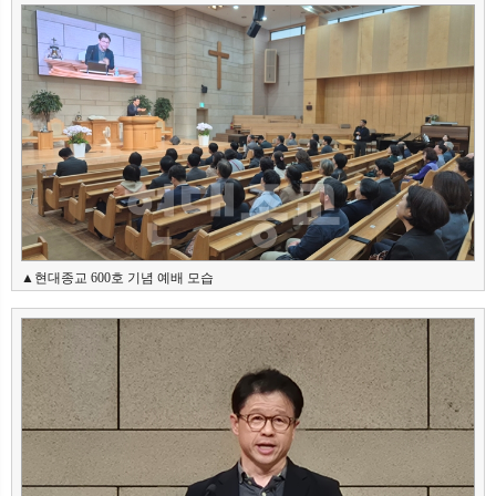
뉴
색
▲현대종교 600호 기념 예배 모습