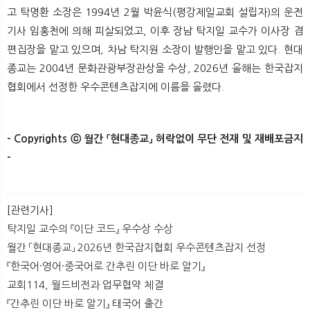
고 탁명환 소장은 1994년 2월 박윤식(평강제일교회 설립자)의 운전
기사 임홍천에 의해 피살되었고, 이후 장남 탁지일 교수가 이사장 겸
편집장을 맡고 있으며, 차남 탁지원 소장이 발행인을 맡고 있다. 현대
종교는 2004년 문화관광부장관상을 수상, 2026년 올해는 한국잡지
협회에서 선정한 우수콘텐츠잡지에 이름을 올렸다.
- Copyrights ⓒ 월간 「현대종교」 허락없이 무단 전재 및 재배포금지
-​
[관련기사]
탁지일 교수의 『이단 코드』 우수상 수상
월간 「현대종교」 2026년 한국잡지협회 우수콘텐츠잡지 선정
『한국어·영어·중국어로 간추린 이단 바로 알기』
교회114, 월드비전과 업무협약 체결
『간추린 이단 바로 알기』 태국어 출간