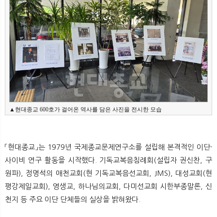
▲현대종교 600호가 걸어온 역사를 담은 사진을 전시한 모습
「현대종교」는 1979년 국제종교문제연구소를 설립해 본격적인 이단·
사이비 연구 활동을 시작했다. 기독교복음침례회(설립자 권신찬, 구
원파), 정명석의 애천교회(현 기독교복음선교회, JMS), 대성교회(현
평강제일교회), 영생교, 하나님의교회, 다미선교회 시한부종말론, 신
천지 등 주요 이단 단체들의 실상을 밝혀왔다.