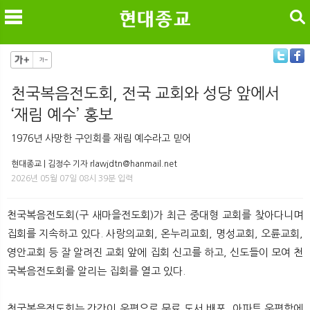
검색
천국복음전도회, 전국 교회와 성당 앞에서
‘재림 예수’ 홍보
메
검
1976년 사망한 구인회를 재림 예수라고 믿어
현대종교 | 김정수 기자 rlawjdtn@hanmail.net
2026년 05월 07일 08시 39분 입력
천국복음전도회(구 새마을전도회)가 최근 중대형 교회를 찾아다니며
집회를 지속하고 있다. 사랑의교회, 온누리교회, 명성교회, 오륜교회,
영안교회 등 잘 알려진 교회 앞에 집회 신고를 하고, 신도들이 모여 천
국복음전도회를 알리는 집회를 열고 있다.
천국복음전도회는 간간이 우편으로 무료 도서 배포, 아파트 우편함에