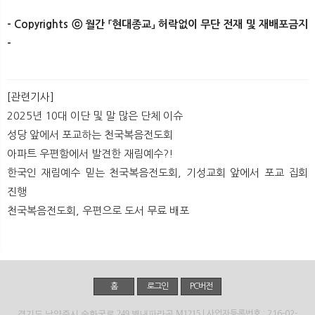
- Copyrights ⓒ 월간 「현대종교」 허락없이 무단 전재 및 재배포금지
-​
[관련기사]
2025년 10대 이단 및 말 많은 단체 이슈
성당 앞에서 포교하는 천국복음전도회
아파트 우편함에서 발견한 재림예수?!
한국인 재림예수 믿는 천국복음전도회, 기성교회 앞에서 포교 집회
진행
천국복음전도회, 우편으로 도서 무료 배포
홈
로그인
PC버전
경기도 남양주시 순화궁로 249 별내파라곤 M1215
| 사업자등록번호 : 216-02-