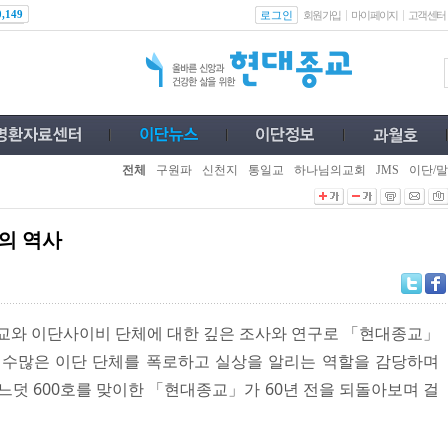
로그인
0,149
회원가입
마이페이지
고객센터
전체
구원파
신천지
통일교
하나님의교회
JMS
이단/말
의 역사
신흥종교와 이단사이비 단체에 대한 깊은 조사와 연구로 「현대종교」
 수많은 이단 단체를 폭로하고 실상을 알리는 역할을 감당하며
느덧 600호를 맞이한 「현대종교」가 60년 전을 되돌아보며 걸