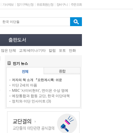
기사제보
정기구독신청
유료회원신청
장바구니
주문조회
 많은 단체
교계/세미나/기타
칼럼
포토
만화
인기 뉴스
종합
전체
저자의 책 소개 『요한계시록: 쉬운
이단 2세의 아픔
MBC ‘사이비헌터’, 연이은 수상 영예
예장통합과 합동 교단, 한국 이단대책
정치와 이단 인사이트 (3)