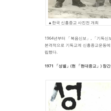
▲한국 신흥종교 사진전 개최
1964년부터 「복음신보」, 「기독신
본격적으로 기독교계 신흥종교운동에 
립했다.
1971 「성별」(현 「현대종교」) 창간