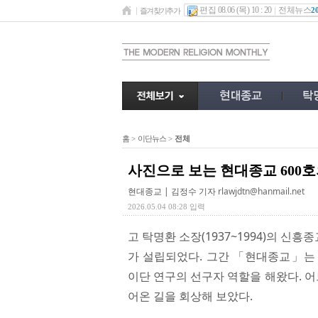
편집 08.06 (목) 10 : 20
전체뉴스
2
즐겨찾기추가
홈
>
이단뉴스
>
전체
사진으로 보는 현대종교 600호
현대종교 | 김정수 기자
rlawjdtn@hanmail.net
2026.05.04 08:28 입력
고 탁명환 소장(1937~1994)의 
가 설립되었다. 그간 「현대종교」는
이단 연구의 선구자 역할을 해왔다. 어
어온 길을 회상해 보았다.