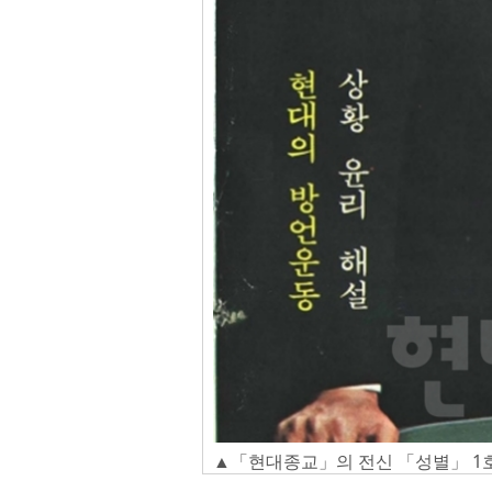
▲「현대종교」의 전신 「성별」 1