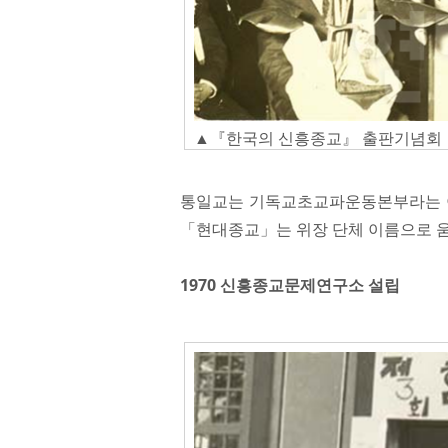
▲『한국의 신흥종교』 출판기념회
통일교는 기독교초교파운동본부라는 이
「현대종교」는 위장 단체 이름으로 
1970 신흥종교문제연구소 설립