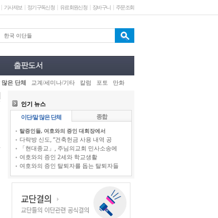
기사제보
정기구독신청
유료회원신청
장바구니
주문조회
 많은 단체
교계/세미나/기타
칼럼
포토
만화
인기 뉴스
종합
이단/말 많은 단체
탈증인들, 여호와의 증인 대회장에서
다락방 신도, “건축헌금 사용 내역 공
「현대종교」, 주님의교회 민사소송에
여호와의 증인 2세와 학교생활
여호와의 증인 탈퇴자를 돕는 탈퇴자들