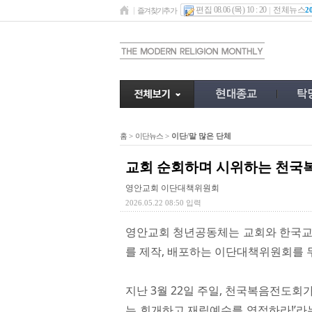
편집 08.06 (목) 10 : 20
전체뉴스
2
즐겨찾기추가
홈
>
이단뉴스
>
이단/말 많은 단체
교회 순회하며 시위하는 천국
영안교회 이단대책위원회
2026.05.22 08:50 입력
영안교회 청년공동체는 교회와 한국교회
를 제작, 배포하는 이단대책위원회를 
지난 3월 22일 주일, 천국복음전도회
는 회개하고 재림예수를 영접하라!’라