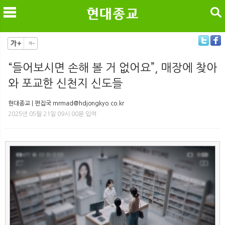
검색
“들어보시면 손해 볼 거 없어요”, 매장에 찾아
와 포교한 신천지 신도들
메
검
현대종교 | 편집국 mrmad@hdjongkyo.co.kr
2025년 05월 21일 09시 00분 입력