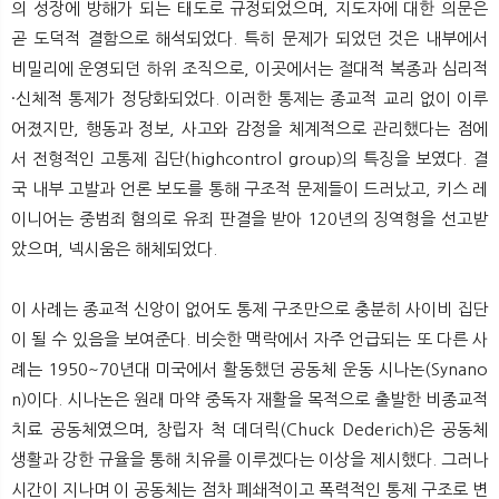
의 성장에 방해가 되는 태도로 규정되었으며, 지도자에 대한 의문은
곧 도덕적 결함으로 해석되었다. 특히 문제가 되었던 것은 내부에서
비밀리에 운영되던 하위 조직으로, 이곳에서는 절대적 복종과 심리적
·신체적 통제가 정당화되었다. 이러한 통제는 종교적 교리 없이 이루
어졌지만, 행동과 정보, 사고와 감정을 체계적으로 관리했다는 점에
서 전형적인 고통제 집단(highcontrol group)의 특징을 보였다. 결
국 내부 고발과 언론 보도를 통해 구조적 문제들이 드러났고, 키스 레
이니어는 중범죄 혐의로 유죄 판결을 받아 120년의 징역형을 선고받
았으며, 넥시움은 해체되었다.
이 사례는 종교적 신앙이 없어도 통제 구조만으로 충분히 사이비 집단
이 될 수 있음을 보여준다. 비슷한 맥락에서 자주 언급되는 또 다른 사
례는 1950~70년대 미국에서 활동했던 공동체 운동 시나논(Synano
n)이다. 시나논은 원래 마약 중독자 재활을 목적으로 출발한 비종교적
치료 공동체였으며, 창립자 척 데더릭(Chuck Dederich)은 공동체
생활과 강한 규율을 통해 치유를 이루겠다는 이상을 제시했다. 그러나
시간이 지나며 이 공동체는 점차 폐쇄적이고 폭력적인 통제 구조로 변