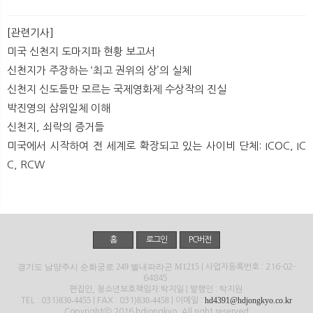
[관련기사]
미국 신천지 도마지파 현황 보고서
신천지가 주장하는 ‘최고 권위의 상’의 실체
신천지 신도들만 모르는 국제영화제 수상작의 진실
박진영의 삼위일체 이해
신천지, 쇠락의 증거들
미국에서 시작하여 전 세계로 확장되고 있는 사이비 단체: ICOC, IC
C, RCW
홈
로그인
PC버전
경기도 남양주시 순화궁로 249 별내파라곤 M1215
| 사업자등록번호 : 216-02-
64845
편집인, 청소년보호책임자:탁지일 | 발행인 : 탁지원
830-4455
830-4458
hd4391@hdjongkyo.co.kr
TEL : 031)
| FAX : 031)
| 이메일 :
Copyrightⓒ 2016 hdjongkyo. All right reserved