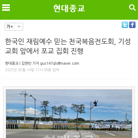
검색
한국인 재림예수 믿는 천국복음전도회, 기성
교회 앞에서 포교 집회 진행
메
검
현대종교 | 김현빈 기자 gus147qls@naver.com
2025년 05월 14일 17시 00분 입력