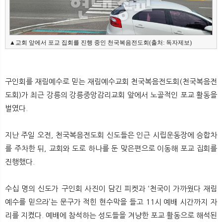
뉴
색
▲교회 앞에서 포교 집회를 진행 중인 천국복음전도회(출처: 독자제보)
구인회를 재림예수로 믿는 재림예수교회 천국복음전도회(천국복음전
도회)가 최근 강릉의 강릉중앙감리교회 앞에서 노골적인 포교 활동을
벌였다.
지난 주일 오전, 천국복음전도회 신도들은 인근 시립운동장에 승합차
를 주차한 뒤, 교회와 도로 하나를 둔 맞은편으로 이동해 포교 집회를
진행했다.
수십 명의 신도가 구인회 사진이 담긴 피켓과 ‘천국이 가까웠다 재림
예수를 믿으라’는 문구가 적힌 현수막을 들고 11시 예배 시간까지 자
리를 지켰다. 예배에 참석하는 성도들을 겨냥한 포교 활동으로 해석된