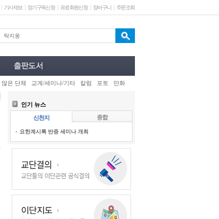
기사제보
정기구독신청
유료회원신청
장바구니
주문조회
 많은 단체
교계/세미나/기타
칼럼
포토
만화
인기 뉴스
종합
신천지
요한계시록 반증 세미나 개최