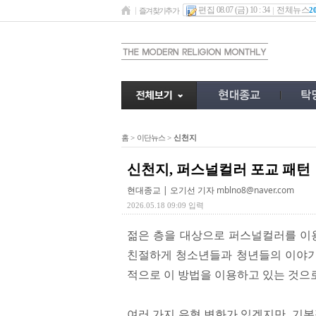
편집 08.07 (금) 10 : 34
전체뉴스
2
즐겨찾기추가
홈
>
이단뉴스
>
신천지
신천지, 퍼스널컬러 포교 패턴
현대종교 | 오기선 기자
mblno8@naver.com
2026.05.18 09:09 입력
젊은 층을 대상으로 퍼스널컬러를 이용
친절하게 청소년들과 청년들의 이야기를
적으로 이 방법을 이용하고 있는 것으
여러 가지 유형 변화가 있겠지만, 기본