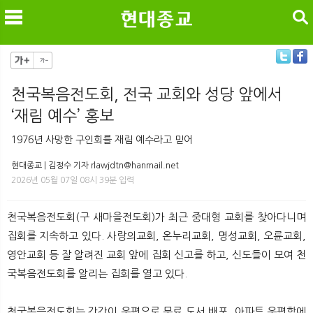
검색
천국복음전도회, 전국 교회와 성당 앞에서
‘재림 예수’ 홍보
메
검
1976년 사망한 구인회를 재림 예수라고 믿어
현대종교 | 김정수 기자 rlawjdtn@hanmail.net
2026년 05월 07일 08시 39분 입력
천국복음전도회(구 새마을전도회)가 최근 중대형 교회를 찾아다니며
집회를 지속하고 있다. 사랑의교회, 온누리교회, 명성교회, 오륜교회,
영안교회 등 잘 알려진 교회 앞에 집회 신고를 하고, 신도들이 모여 천
국복음전도회를 알리는 집회를 열고 있다.
천국복음전도회는 간간이 우편으로 무료 도서 배포, 아파트 우편함에