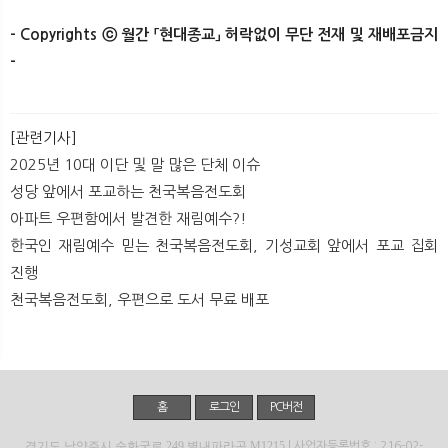
- Copyrights ⓒ 월간 「현대종교」 허락없이 무단 전재 및 재배포금지
-​
[관련기사]
2025년 10대 이단 및 말 많은 단체 이슈
성당 앞에서 포교하는 천국복음전도회
아파트 우편함에서 발견한 재림예수?!
한국인 재림예수 믿는 천국복음전도회, 기성교회 앞에서 포교 집회
진행
천국복음전도회, 우편으로 도서 무료 배포
홈
로그인
PC버전
경기도 남양주시 순화궁로 249 별내파라곤 M1215
| 사업자등록번호 : 216-02-