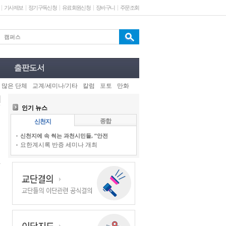
기사제보
정기구독신청
유료회원신청
장바구니
주문조회
 많은 단체
교계/세미나/기타
칼럼
포토
만화
인기 뉴스
종합
신천지
신천지에 속 썩는 과천시민들, “안전
요한계시록 반증 세미나 개최