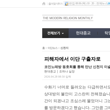
편집 08.06 (목) 10 : 20
전체뉴스
2
즐겨찾기추가
홈
>
이단뉴스
>
신천지
피해자에서 이단 구출자로
코인노래방 동호회를 통해 만난 신천지 
현대종교 | 조하나 실장
2026.04.28 08:50 입력
수화기 너머로 들려오는 다급하면서도
상대방의 불안이 고스란히 전해졌습니다
간이 되겠냐고 조심스레 물었더니 그는
를 방문하겠다고 했습니다. 그만큼 그