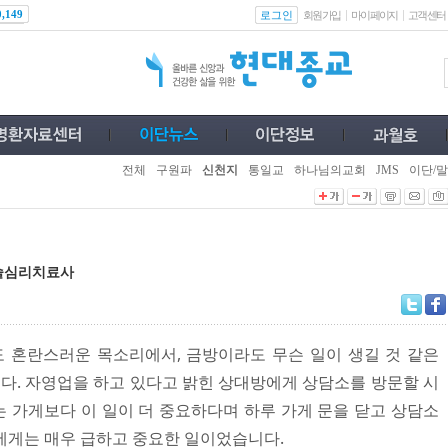
로그인
0,149
회원가입
마이페이지
고객센터
전체
구원파
신천지
통일교
하나님의교회
JMS
이단/말
미술심리치료사
 혼란스러운 목소리에서, 금방이라도 무슨 일이 생길 것 같은
. 자영업을 하고 있다고 밝힌 상대방에게 상담소를 방문할 시
 가게보다 이 일이 더 중요하다며 하루 가게 문을 닫고 상담소
에게는 매우 급하고 중요한 일이었습니다.