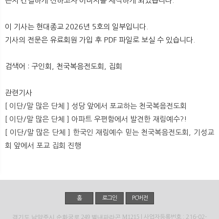
는지 간결하게 전하고자 이미지를 제작하게 되었습니다.
뉴
색
이 기사는 현대종교 2026년 5호의 일부입니다.
기사의 전문은 유료회원 가입 후 PDF 파일로 보실 수 있습니다.
검색어 : 구인회, 천국복음전도회, 집회
관련기사
[ 이단/말 많은 단체 ] 성당 앞에서 포교하는 천국복음전도회
[ 이단/말 많은 단체 ] 아파트 우편함에서 발견한 재림예수?!
[ 이단/말 많은 단체 ] 한국인 재림예수 믿는 천국복음전도회, 기성교
회 앞에서 포교 집회 진행
홈
로그인
PC버전
경기도 남양주시 순화궁로 249 별내파라곤 M1215
| 사업자등록번호 : 216-02-