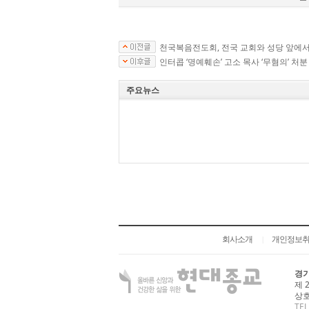
천국복음전도회, 전국 교회와 성당 앞에서 
인터콥 ‘명예훼손’ 고소 목사 ‘무혐의’ 처분
주요뉴스
회사소개
개인정보
|
경기
제 
상호
TEL