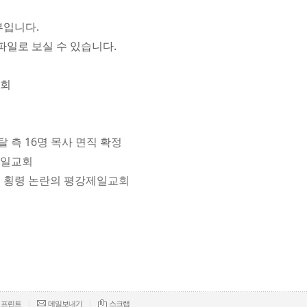
부입니다.
파일로 보실 수 있습니다.
교회
탈 측 16명 목사 면직 확정
강제일교회
40억 횡령 논란의 평강제일교회
|
|
프린트
메일보내기
스크랩