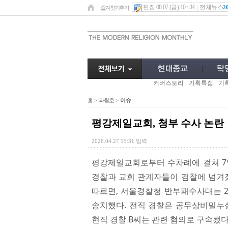
편집 08.07 (금) 10 : 34
전체뉴스
2
즐겨찾기추가
커버스토리
기획특집
기
홈
>
과월호
>
이슈
평강제일교회, 청부 수사 논란
2026.04.27 15:31 입력
평강제일교회로부터 수차례에 걸쳐 7억 
경찰과 교회 관계자들이 검찰에 넘겨졌
따르면, 서울경찰청 반부패수사대는 2월
송치했다. 전직 경찰은 공무상비밀누설
현직 경찰 B씨는 관련 혐의로 구속됐다