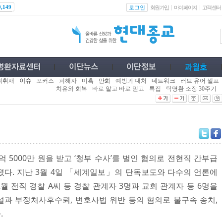
로그인
0,149
회원가입
마이페이지
고객센터
획취재
이슈
포커스
피해자
미혹
만화
예방과 대처
네트워크
러브 유어 셀프
치유와 회복
바로 알고 바로 믿고
특집
탁명환 소장 30주기
5000만 원을 받고 ‘청부 수사’를 벌인 혐의로 전현직 간부급
다. 지난 3월 4일 「세계일보」의 단독보도와 다수의 언론에
 전직 경찰 A씨 등 경찰 관계자 3명과 교회 관계자 등 6명을
과 부정처사후수뢰, 변호사법 위반 등의 혐의로 불구속 송치,
.