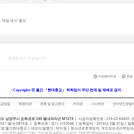
‘재림 예수’ 홍보
등록된 뉴스가 없습니다.
|
이전페이지로
위로
- Copyrights ⓒ 월간 「현대종교」 허락없이 무단 전재 및 재배포 금지 -
취급방침
회원약관
제휴 및 광고문의
저작권
기사제보
인터넷신문윤
|
|
|
|
|
도 남양주시 순화궁로 249 별내파라곤 M1215
|
사업자등록번호 : 216-02-64845
2021-별내-0816호 | 등록번호 : 경기, 아53048 | 등록일자 : 2016년 3월 31일 | 발
명:월간현대종교 | 대표자,발행인 : 탁지원 | 청소년보호책임자, 개인정보관리책임자,
 : 031)
830-4455
| FAX : 031)830-4458 | 이메일 :
hd4391@hdjongkyo.co.kr