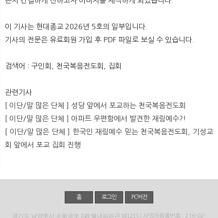
는지 간결하게 전하고자 이미지를 제작하게 되었습니다.
뉴
색
이 기사는 현대종교 2026년 5호의 일부입니다.
기사의 전문은 유료회원 가입 후 PDF 파일로 보실 수 있습니다.
검색어 : 구인회, 천국복음전도회, 집회
관련기사
[ 이단/말 많은 단체 ] 성당 앞에서 포교하는 천국복음전도회
[ 이단/말 많은 단체 ] 아파트 우편함에서 발견한 재림예수?!
[ 이단/말 많은 단체 ] 한국인 재림예수 믿는 천국복음전도회, 기성교
회 앞에서 포교 집회 진행
홈
로그인
PC버전
경기도 남양주시 순화궁로 249 별내파라곤 M1215
| 사업자등록번호 : 216-02-