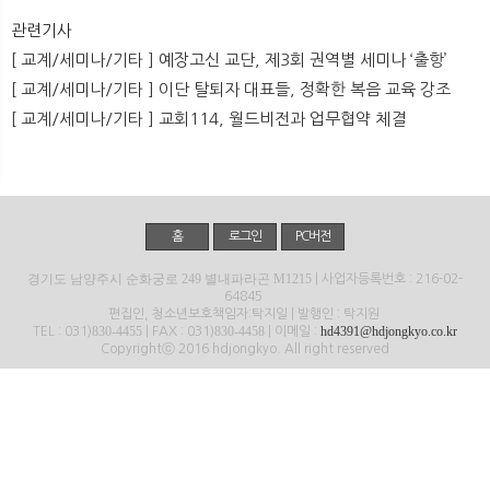
뉴
색
관련기사
[ 교계/세미나/기타 ] 예장고신 교단, 제3회 권역별 세미나 ‘출항’
[ 교계/세미나/기타 ] 이단 탈퇴자 대표들, 정확한 복음 교육 강조
[ 교계/세미나/기타 ] 교회114, 월드비전과 업무협약 체결
홈
로그인
PC버전
경기도 남양주시 순화궁로 249 별내파라곤 M1215
| 사업자등록번호 : 216-02-
64845
편집인, 청소년보호책임자:탁지일 | 발행인 : 탁지원
830-4455
830-4458
hd4391@hdjongkyo.co.kr
TEL : 031)
| FAX : 031)
| 이메일 :
Copyrightⓒ 2016 hdjongkyo. All right reserved