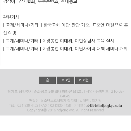
검색어 : 잡지협회, 우수콘텐츠, 현대종교
뉴
색
관련기사
[ 교계/세미나/기타 ] 한국교회 이단 판단 기준, 표준안 마련으로 혼
선 예방
[ 교계/세미나/기타 ] 예장통합 이대위, 이단상담사 교육 실시
[ 교계/세미나/기타 ] 예장통합 이대위, 이단사이비 대책 세미나 개최
홈
로그인
PC버전
경기도 남양주시 순화궁로 249 별내파라곤 M1215
| 사업자등록번호 : 216-02-
64845
편집인, 청소년보호책임자:탁지일 | 발행인 : 탁지원
830-4455
830-4458
hd4391@hdjongkyo.co.kr
TEL : 031)
| FAX : 031)
| 이메일 :
Copyrightⓒ 2016 hdjongkyo. All right reserved