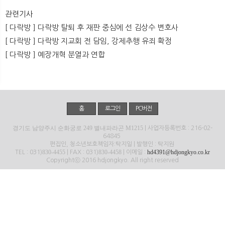
뉴
색
관련기사
[ 다락방 ] 다락방 탈퇴 후 재판 중심에 선 김상수 변호사
[ 다락방 ] 다락방 지교회 전 담임, 강제추행 유죄 확정
[ 다락방 ] 예장개혁 분열과 연합
홈
로그인
PC버전
경기도 남양주시 순화궁로 249 별내파라곤 M1215
| 사업자등록번호 : 216-02-
64845
편집인, 청소년보호책임자:탁지일 | 발행인 : 탁지원
830-4455
830-4458
hd4391@hdjongkyo.co.kr
TEL : 031)
| FAX : 031)
| 이메일 :
Copyrightⓒ 2016 hdjongkyo. All right reserved