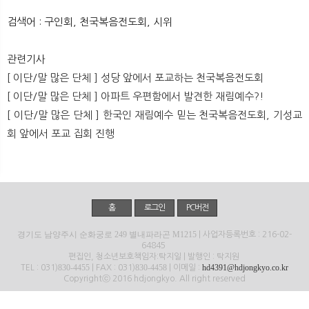
뉴
색
검색어 : 구인회, 천국복음전도회, 시위
관련기사
[ 이단/말 많은 단체 ] 성당 앞에서 포교하는 천국복음전도회
[ 이단/말 많은 단체 ] 아파트 우편함에서 발견한 재림예수?!
[ 이단/말 많은 단체 ] 한국인 재림예수 믿는 천국복음전도회, 기성교
회 앞에서 포교 집회 진행
홈
로그인
PC버전
경기도 남양주시 순화궁로 249 별내파라곤 M1215
| 사업자등록번호 : 216-02-
64845
편집인, 청소년보호책임자:탁지일 | 발행인 : 탁지원
830-4455
830-4458
hd4391@hdjongkyo.co.kr
TEL : 031)
| FAX : 031)
| 이메일 :
Copyrightⓒ 2016 hdjongkyo. All right reserved