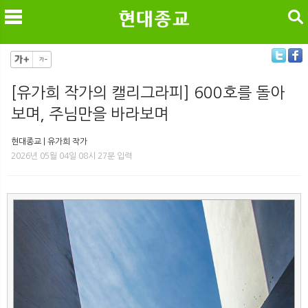
검색
[유가희 작가의 캘리그라피] 600호를 돌아
보며, 주님만을 바라보며
메
검
현대종교 | 유가희 작가
2026년 05월 04일 08시 27분 입력