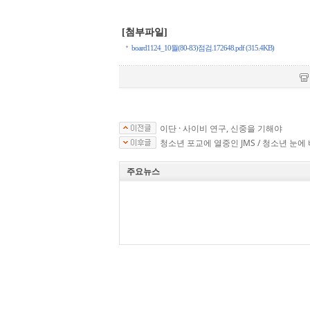
[첨부파일]
board1124_10월(80-83)점검.172648.pdf (315.4KB)
이단 · 사이비 연구, 신중을 기해야
청소년 포교에 열중인 JMS / 청소년 눈에
주요뉴스