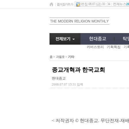
편집 08.07 (금) 10 : 34
전체뉴스
2
즐겨찾기추가
커버스토리
기획특집
기
홈
>
과월호
>
기타
종교개혁과 한국교회
현대종교
2008.07.07 13:31 입력
< 저작권자 © 현대종교. 무단전재-재