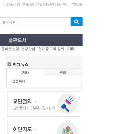
기사제보
정기구독신청
유료회원신청
장바구니
주문조회
올바른신앙, 건강한삶
현대종교와 함께
기타
인기 뉴스
종합
기타
집중취재