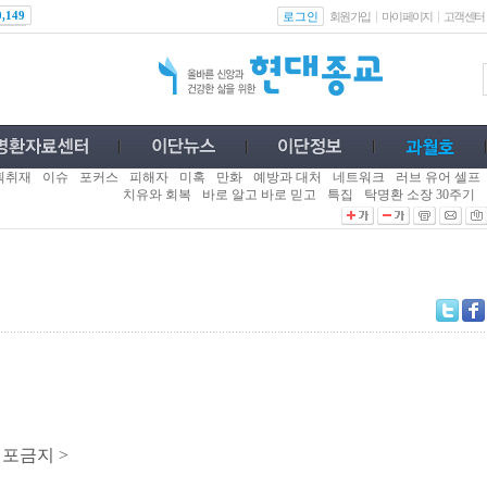
로그인
0,149
회원가입
마이페이지
고객센터
획취재
이슈
포커스
피해자
미혹
만화
예방과 대처
네트워크
러브 유어 셀프
치유와 회복
바로 알고 바로 믿고
특집
탁명환 소장 30주기
배포금지 >