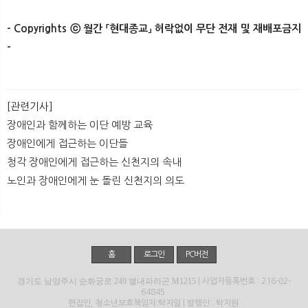
- Copyrights ⓒ 월간 「현대종교」 허락없이 무단 전재 및 재배포금지
-​ ​
[관련기사]
장애인과 함께하는 이단 예방 교육
장애인에게 접근하는 이단들
청각 장애인에게 접근하는 신천지의 속내
노인과 장애인에게 눈 돌린 신천지의 의도
홈
로그인
PC버전
경기도 남양주시 순화궁로 249 별내파라곤 M1215
| 사업자등록번호 : 216-02-
64845
편집인, 청소년보호책임자:탁지일 | 발행인 : 탁지원