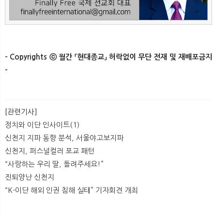
- Copyrights ⓒ 월간 「현대종교」 허락없이 무단 전재 및 재배포금지
-​ ​
[관련기사]
정치와 이단 인사이트(1)
신천지 지파 동향 분석, 서울야고보지파
신천지, 퍼스널컬러 포교 패턴
​“사랑하는 우리 딸, 돌려주세요!”
진퇴양난 신천지
“K-이단 해외 인권 침해 실태” 기자회견 개최