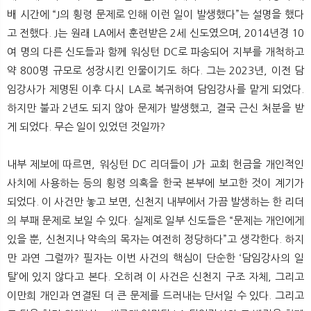
뉴
색
배 시간에 “J의 횡령 문제로 인해 이런 일이 발생했다”는 설명을 했다
고 전했다. J는 원래 LA에서 훈련받은 2세 신도였으며, 2014년경 10
여 명의 다른 신도들과 함께 워싱턴 DC로 파송되어 지부를 개척하고
약 800명 규모로 성장시킨 인물이기도 하다. 그는 2023년, 이전 담
임강사가 제명된 이후 다시 LA로 복귀하여 담임강사를 맡게 되었다.
하지만 불과 2년도 되지 않아 문제가 발생했고, 결국 근신 처분을 받
게 되었다. 무슨 일이 있었던 것일까?
내부 제보에 따르면, 워싱턴 DC 리더들이 J가 교회 헌금을 개인적인
사치에 사용하는 등의 횡령 의혹을 한국 본부에 보고한 것이 계기가
되었다. 이 사건만 놓고 보면, 신천지 내부에서 가끔 발생하는 한 리더
의 부패 문제로 보일 수 있다. 실제로 일부 신도들은 “문제는 개인에게
있을 뿐, 신천지나 약속의 목자는 여전히 정당하다”고 생각한다. 하지
만 과연 그럴까? 필자는 이번 사건의 핵심이 단순한 ‘담임강사의 일
탈’에 있지 않다고 본다. 오히려 이 사건은 신천지 구조 자체, 그리고
이만희 개인과 연결된 더 큰 문제를 드러내는 단서일 수 있다. 그리고