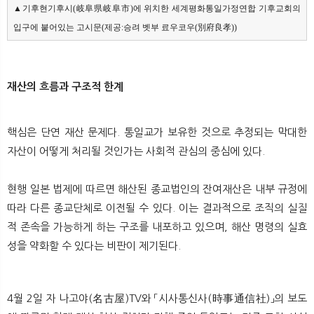
▲기후현기후시(岐阜県岐阜市)에 위치한 세계평화통일가정연합 기후교회의 
입구에 붙어있는 고시문(제공:승려 벳부 료우코우(別府良孝))
재산의 흐름과 구조적 한계
핵심은 단연 재산 문제다. 통일교가 보유한 것으로 추정되는 막대한
자산이 어떻게 처리될 것인가는 사회적 관심의 중심에 있다.
현행 일본 법제에 따르면 해산된 종교법인의 잔여재산은 내부 규정에
따라 다른 종교단체로 이전될 수 있다. 이는 결과적으로 조직의 실질
적 존속을 가능하게 하는 구조를 내포하고 있으며, 해산 명령의 실효
성을 약화할 수 있다는 비판이 제기된다.
4월 2일 자 나고야(名古屋)TV와 「시사통신사(時事通信社)」의 보도