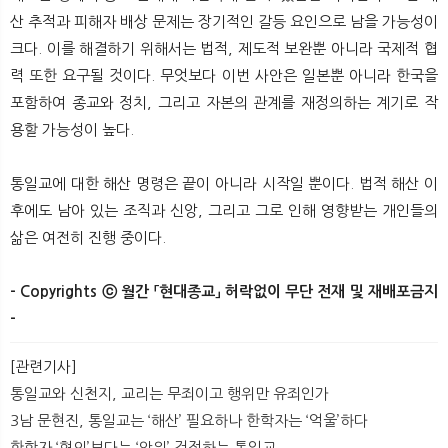
산 추적과 피해자 배상 문제는 장기적인 갈등 요인으로 남을 가능성이
크다. 이를 해결하기 위해서는 법적, 제도적 보완뿐 아니라 국제적 협
력 또한 요구될 것이다. 무엇보다 이번 사안은 일본뿐 아니라 한국을
포함하여 종교와 정치, 그리고 자본의 관계를 재정의하는 계기로 작
용할 가능성이 높다.
통일교에 대한 해산 명령은 끝이 아니라 시작일 뿐이다. 법적 해산 이
후에도 남아 있는 조직과 신앙, 그리고 그로 인해 영향받는 개인들의
삶은 여전히 진행 중이다.
- Copyrights ⓒ 월간 「현대종교」 허락없이 무단 전재 및 재배포금지
-
​
[관련기사]
통일교와 신천지, 교리는 무죄이고 행위만 유죄인가
3남 문현진, 통일교는 ‘해산’ 필요하나 한학자는 ‘억울’하다
한학자 ‘혐의’보다는 ‘안위’ 걱정하는 통일교