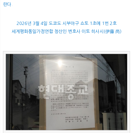
란다.
2026년 3월 4일 도쿄도 시부야구 쇼토 1초메 1번 2호
세계평화통일가정연합 청산인 변호사 이토 히사시(伊藤 尚)