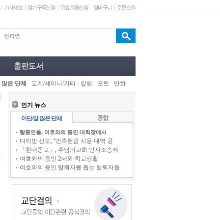
기사제보
정기구독신청
유료회원신청
장바구니
주문조회
 많은 단체
교계/세미나/기타
칼럼
포토
만화
인기 뉴스
종합
이단/말 많은 단체
탈증인들, 여호와의 증인 대회장에서
다락방 신도, “건축헌금 사용 내역 공
「현대종교」, 주님의교회 민사소송에
여호와의 증인 2세와 학교생활
여호와의 증인 탈퇴자를 돕는 탈퇴자들