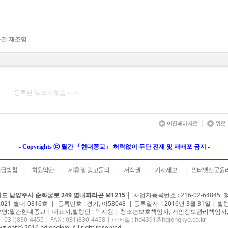
사건 재조명
등록된 뉴스가 없습니다.
|
이전페이지로
위로
- Copyrights ⓒ 월간 「현대종교」 허락없이 무단 전재 및 재배포 금지 -
취급방침
회원약관
제휴 및 광고문의
저작권
기사제보
인터넷신문윤
|
|
|
|
|
도 남양주시 순화궁로 249 별내파라곤 M1215
|
사업자등록번호 : 216-02-64845
2021-별내-0816호 | 등록번호 : 경기, 아53048 | 등록일자 : 2016년 3월 31일 | 발
명:월간현대종교 | 대표자,발행인 : 탁지원 | 청소년보호책임자, 개인정보관리책임자,
 : 031)
830-4455
| FAX : 031)830-4458 | 이메일 :
hd4391@hdjongkyo.co.kr
yrightⓒ 2016 hdjongkyo. All right reserved