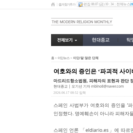
편집 08.07 (금) 10 : 34
전체뉴스
2
즐겨찾기추가
홈
>
이단뉴스
>
이단/말 많은 단체
여호와의 증인은 ‘파괴적 사이비(sect
마드리드항소법원, 피해자의 표현과 판단 
현대종교 | 오기선 기자
mblno8@naver.com
2026.06.17 08:52 입력
스페인 사법부가 여호와의 증인을 ‘파괴적 
인정했다. 명예훼손이 아니라 피해자들
스페인 언론 「eldiario.es」에