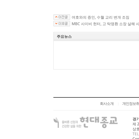
여호와의 증인, 수혈 교리 변개 조짐
MBC 사이비 헌터, 고 탁명환 소장 살해 
주요뉴스
회사소개
개인정보
|
경기
제 
상호
TEL
Cop