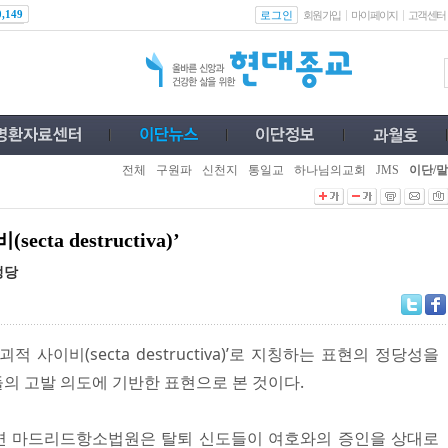
로그인
0,149
회원가입
마이페이지
고객센터
전체
구원파
신천지
통일교
하나님의교회
JMS
이단/말
a destructiva)’
정당
사이비(secta destructiva)’로 지칭하는 표현의 정당성을
의 고발 의도에 기반한 표현으로 본 것이다.
 따르면 마드리드항소법원은 탈퇴 신도들이 여호와의 증인을 상대로