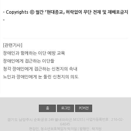
- Copyrights ⓒ 월간 「현대종교」 허락없이 무단 전재 및 재배포금지
-​ ​
[관련기사]
장애인과 함께하는 이단 예방 교육
장애인에게 접근하는 이단들
청각 장애인에게 접근하는 신천지의 속내
노인과 장애인에게 눈 돌린 신천지의 의도
홈
로그인
PC버전
경기도 남양주시 순화궁로 249 별내파라곤 M1215
| 사업자등록번호 : 216-02-
64845
편집인, 청소년보호책임자:탁지일 | 발행인 : 탁지원