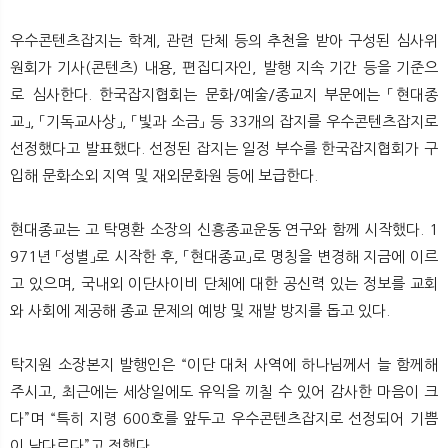
우수콘텐츠잡지는 학계, 관련 단체 등의 추천을 받아 구성된 심사위
원회가 기사(콘텐츠) 내용, 편집디자인, 발행 지속 기간 등을 기준으
로 심사한다. 한국잡지협회는 문화/예술/종교지 부문에는 「현대종
교」, 「기독교사상」, 「빛과 소금」 등 33개의 잡지를 우수콘텐츠잡지로
선정했다고 발표했다. 선정된 잡지는 일정 부수를 한국잡지협회가 구
입해 문화소외 지역 및 재외문화원 등에 보급한다.
현대종교는 고 탁명환 소장의 신흥종교운동 연구와 함께 시작했다. 1
971년 「성별」로 시작한 후, 「현대종교」로 명칭을 변경해 지금에 이르
고 있으며, 국내외 이단사이비 단체에 대한 공신력 있는 정보를 교회
와 사회에 제공해 종교 문제의 예방 및 재발 방지를 돕고 있다.
탁지원 소장본지 발행인은 “이단 대처 사역에 하나님께서 늘 함께해
주시고, 최근에는 세상일에도 유익을 끼칠 수 있어 감사한 마음이 크
다”며 “특히 지령 600호를 앞두고 우수콘텐츠잡지로 선정되어 기쁨
이 남다르다”고 전했다.