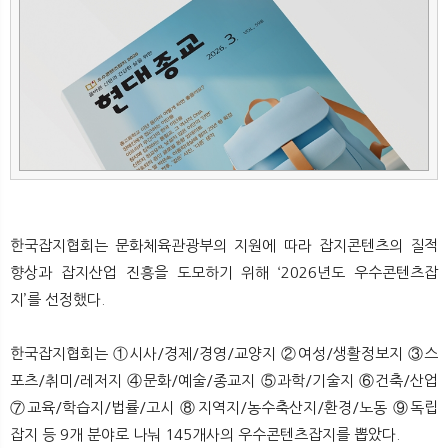
뉴
색
한국잡지협회는 문화체육관광부의 지원에 따라 잡지콘텐츠의 질적
향상과 잡지산업 진흥을 도모하기 위해 ‘2026년도 우수콘텐츠잡
지’를 선정했다.
한국잡지협회는 ①시사/경제/경영/교양지 ②여성/생활정보지 ③스
포츠/취미/레저지 ④문화/예술/종교지 ⑤과학/기술지 ⑥건축/산업
⑦교육/학습지/법률/고시 ⑧지역지/농수축산지/환경/노동 ⑨독립
잡지 등 9개 분야로 나눠 145개사의 우수콘텐츠잡지를 뽑았다.