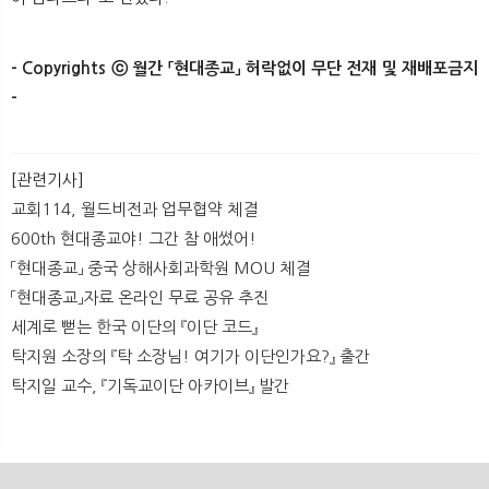
- Copyrights ⓒ 월간 「현대종교」 허락없이 무단 전재 및 재배포금지
-​
[관련기사]
교회114, 월드비전과 업무협약 체결
600th 현대종교야! 그간 참 애썼어!
「현대종교」 중국 상해사회과학원 MOU 체결
「현대종교」자료 온라인 무료 공유 추진
세계로 뻗는 한국 이단의 『이단 코드』
탁지원 소장의 『탁 소장님! 여기가 이단인가요?』 출간
탁지일 교수, 『기독교이단 아카이브』 발간