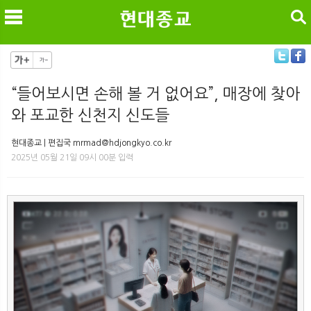
검색
“들어보시면 손해 볼 거 없어요”, 매장에 찾아
와 포교한 신천지 신도들
메
검
현대종교 | 편집국 mrmad@hdjongkyo.co.kr
2025년 05월 21일 09시 00분 입력