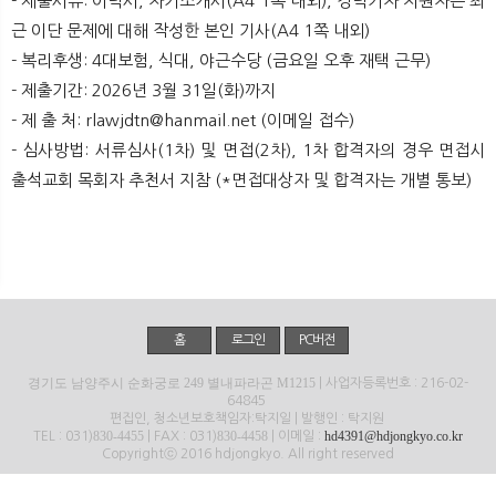
- 제출서류: 이력서, 자기소개서(A4 1쪽 내외), 경력기자 지원자는 최
뉴
색
근 이단 문제에 대해 작성한 본인 기사(A4 1쪽 내외)​
- 복리후생: 4대보험, 식대, 야근수당 (금요일 오후 재택 근무)
- 제출기간: 2026년 3월 31일(화)까지
- 제 출 처: rlawjdtn@hanmail.net (이메일 접수)
- 심사방법: 서류심사(1차) 및 면접(2차), 1차 합격자의 경우 면접시
출석교회 목회자 추천서 지참 (*면접대상자 및 합격자는 개별 통보)​
홈
로그인
PC버전
경기도 남양주시 순화궁로 249 별내파라곤 M1215
| 사업자등록번호 : 216-02-
64845
편집인, 청소년보호책임자:탁지일 | 발행인 : 탁지원
830-4455
830-4458
hd4391@hdjongkyo.co.kr
TEL : 031)
| FAX : 031)
| 이메일 :
Copyrightⓒ 2016 hdjongkyo. All right reserved