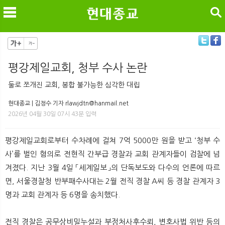
검색
평강제일교회, 청부 수사 논란
메
검
둘로 쪼개진 교회, 봉합 불가능한 심각한 대립
현대종교 | 김정수 기자 rlawjdtn@hanmail.net
2026년 04월 30일 07시 43분 입력
평강제일교회로부터 수차례에 걸쳐 7억 5000만 원을 받고 ‘청부 수
사’를 벌인 혐의로 전현직 간부급 경찰과 교회 관계자들이 검찰에 넘
겨졌다. 지난 3월 4일 「세계일보」의 단독보도와 다수의 언론에 따르
면, 서울경찰청 반부패수사대는 2월 전직 경찰 A씨 등 경찰 관계자 3
명과 교회 관계자 등 6명을 송치했다.
전직 경찰은 공무상비밀누설과 부정처사후수뢰, 변호사법 위반 등의