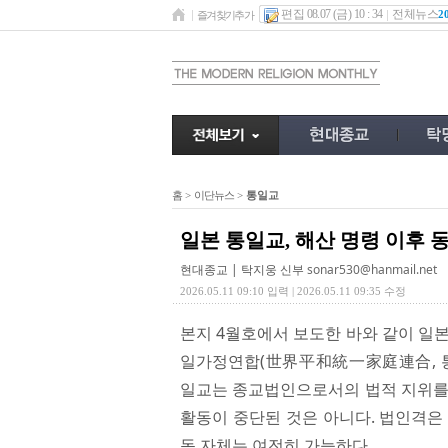
편집 08.07 (금) 10 : 34
전체뉴스
2
즐겨찾기추가
홈
>
이단뉴스
>
통일교
일본 통일교, 해산 명령 이후 
현대종교 | 탁지웅 신부
sonar530@hanmail.net
2026.05.11 09:10 입력 | 2026.05.11 09:35 수정
본지 4월호에서 보도한 바와 같이 일본
일가정연합(世界平和統一家庭連合, 통일
일교는 종교법인으로서의 법적 지위를 
활동이 중단된 것은 아니다. 법인격은
동 자체는 여전히 가능하다.