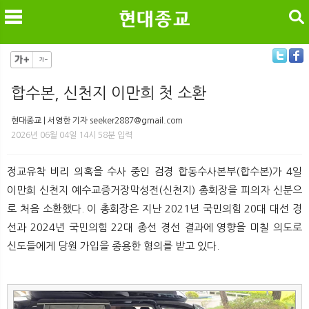
검색
합수본, 신천지 이만희 첫 소환
메
검
현대종교 | 서영한 기자 seeker2887@gmail.com
2026년 06월 04일 14시 58분 입력
정교유착 비리 의혹을 수사 중인 검경 합동수사본부(합수본)가 4일
이만희 신천지 예수교증거장막성전(신천지) 총회장을 피의자 신분으
로 처음 소환했다. 이 총회장은 지난 2021년 국민의힘 20대 대선 경
선과 2024년 국민의힘 22대 총선 경선 결과에 영향을 미칠 의도로
신도들에게 당원 가입을 종용한 혐의를 받고 있다.