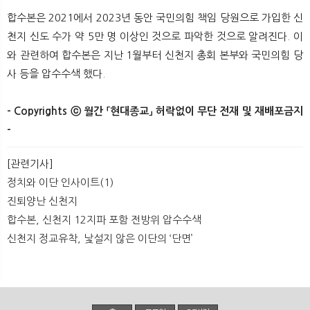
합수본은 2021에서 2023년 동안 국민의힘 책임 당원으로 가입한 신
천지 신도 수가 약 5만 명 이상인 것으로 파악한 것으로 알려진다. 이
와 관련하여 합수본은 지난 1월부터 신천지 총회 본부와 국민의힘 당
사 등을 압수수색 했다. ​
- Copyrights ⓒ 월간 「현대종교」 허락없이 무단 전재 및 재배포금지
-​ ​
[관련기사]
정치와 이단 인사이트(1)
진퇴양난 신천지
합수본, 신천지 12지파 포함 전방위 압수수색
신천지 정교유착, 낯설지 않은 이단의 ‘단면’