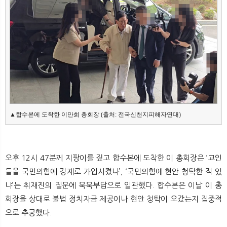
뉴
색
▲합수본에 도착한 이만희 총회장 (출처: 전국신천지피해자연대)
오후 12시 47분께 지팡이를 짚고 합수본에 도착한 이 총회장은 ‘교인
들을 국민의힘에 강제로 가입시켰나’, ‘국민의힘에 현안 청탁한 적 있
냐’는 취재진의 질문에 묵묵부답으로 일관했다. 합수본은 이날 이 총
회장을 상대로 불법 정치자금 제공이나 현안 청탁이 오갔는지 집중적
으로 추궁했다.