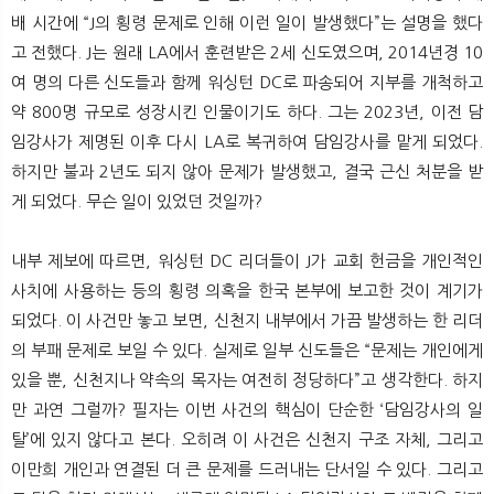
뉴
색
배 시간에 “J의 횡령 문제로 인해 이런 일이 발생했다”는 설명을 했다
고 전했다. J는 원래 LA에서 훈련받은 2세 신도였으며, 2014년경 10
여 명의 다른 신도들과 함께 워싱턴 DC로 파송되어 지부를 개척하고
약 800명 규모로 성장시킨 인물이기도 하다. 그는 2023년, 이전 담
임강사가 제명된 이후 다시 LA로 복귀하여 담임강사를 맡게 되었다.
하지만 불과 2년도 되지 않아 문제가 발생했고, 결국 근신 처분을 받
게 되었다. 무슨 일이 있었던 것일까?
내부 제보에 따르면, 워싱턴 DC 리더들이 J가 교회 헌금을 개인적인
사치에 사용하는 등의 횡령 의혹을 한국 본부에 보고한 것이 계기가
되었다. 이 사건만 놓고 보면, 신천지 내부에서 가끔 발생하는 한 리더
의 부패 문제로 보일 수 있다. 실제로 일부 신도들은 “문제는 개인에게
있을 뿐, 신천지나 약속의 목자는 여전히 정당하다”고 생각한다. 하지
만 과연 그럴까? 필자는 이번 사건의 핵심이 단순한 ‘담임강사의 일
탈’에 있지 않다고 본다. 오히려 이 사건은 신천지 구조 자체, 그리고
이만희 개인과 연결된 더 큰 문제를 드러내는 단서일 수 있다. 그리고