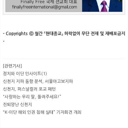
- Copyrights ⓒ 월간 「현대종교」 허락없이 무단 전재 및 재배포금지
-​ ​
[관련기사]
정치와 이단 인사이트(1)
신천지 지파 동향 분석, 서울야고보지파
신천지, 퍼스널컬러 포교 패턴
​“사랑하는 우리 딸, 돌려주세요!”
진퇴양난 신천지
“K-이단 해외 인권 침해 실태” 기자회견 개최