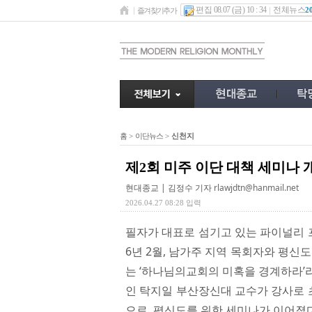
편집 08.07 (금) 10 : 34
전체뉴스
2
즐겨찾기추가
홈
>
이단뉴스
>
신천지
제2회 미주 이단 대책 세미나 
현대종교 | 김정수 기자
rlawjdtn@hanmail.net
2026.04.27 08:28 입력
필자가 대표로 섬기고 있는 파이널리 프리 국제 선
6년 2월, 남가주 지역 목회자와 평신도
는 ‘하나님의교회의 미혹을 경계하라’
인 탁지일 부산장신대 교수가 강사로 
으로, 평신도를 위한 세미나가 이어졌다