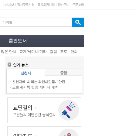
기사제보
정기구독신청
유료회원신청
장바구니
주문조회
 많은 단체
교계/세미나/기타
칼럼
포토
만화
인기 뉴스
종합
신천지
신천지에 속 썩는 과천시민들, “안전
요한계시록 반증 세미나 개최