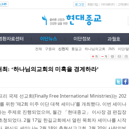
로그인
0,149
회원가입
마이페이지
고객센터
전체
구원파
신천지
통일교
하나님의교회
JMS
이단/말
개최: ‘하나님의교회의 미혹을 경계하라’
교회(Finally Free International Ministries)는 202
를 위한 ‘제2회 미주 이단 대책 세미나’를 개최했다. 이번 세미나
라는 주제로 진행되었으며, 월간 「현대종교」 이사장 겸 편집장
초청되었다. 2월 17일 한길교회에서 열린 목회자 세미나를 시작
. 평신도 세미나는 2월 18일 충현선교교회, 2월 20일 사랑의빛